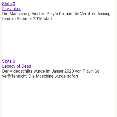
Slots
0
Fire Joker
Die Maschine gehört zu Play`n Go, und die Veröffentlichung
fand im Sommer 2016 statt.
Slots
0
Legacy of Dead
Der Videoschlitz wurde im Januar 2020 von Play’n Go
veröffentlicht. Die Maschine wurde sofort