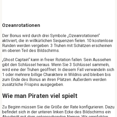
Ozeanrotationen
Der Bonus wird durch drei Symbole „Ozeanrotationen“
aktiviert, die in willkürlichen Sequenzen fielen. 10 kostenlose
Runden werden vergeben. 3 Truhen mit Schätzen erscheinen
im oberen Teil des Bildschirms.
„Ghost Captain“ kann in freier Rotation fallen. Sein Aussehen
gibt den Schlüssel heraus. Wenn Sie 3 Schlüssel sammeln,
wird eine der Truhen geöffnet. In diesem Fall verwandeln sich
1 oder mehrere billige Charaktere in Wildnis und bleiben bis
zum Ende des Bonus an ihren Plätzen. Außerdem werden
zusätzliche Frispins ausgegeben.
Wie man Piraten viel spielt
Zu Beginn müssen Sie die Größe der Rate konfigurieren. Dazu
befindet sich in der unteren linken Ecke des Bildschirms ein
Abschnitt mit dem entsprechenden Namen. Wir empfehlen,