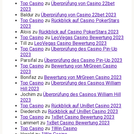
Top Casino
zu
Überprüfung von Casino 22bet
2023
Baldur
zu
Überprüfung von Casino 22bet 2023
Top Casino
zu
Rückblick auf Casino PokerStars
2023
Alois
zu
Rückblick auf Casino PokerStars 2023
Top Casino
zu
LeoVegas Casino Bewertung 2023
Till
zu
LeoVegas Casino Bewertung 2023
Top Casino
zu
Überprüfung des Casino Pin-Up
2023
Parsifal
zu
Überprüfung des Casino Pin-Up 2023
Top Casino
zu
Bewertung von MrGreen Casino
2023
Bonifaz
zu
Bewertung von MrGreen Casino 2023
Top Casino
zu
Überprüfung des Casinos William
Hill 2023
Jochim
zu
Überprüfung des Casinos William Hill
2023
Top Casino
zu
Rückblick auf UniBet Casino 2023
Diederich
zu
Rückblick auf UniBet Casino 2023
Top Casino
zu
1xBet Casino Bewertung 2023
Lammert
zu
1xBet Casino Bewertung 2023
Top Casino
zu
1Win Casino