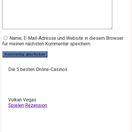
Name, E-Mail-Adresse und Website in diesem Browser
für meinen nächsten Kommentar speichern.
Die 5 besten Online-Casinos
Vulkan Vegas
Spielen
Rezension