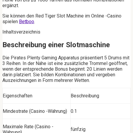
ergänzt.
Sie können den Red Tiger Slot Machine im Online -Casino
spielen
Betboo
.
Inhaltsverzeichnis
Beschreibung einer Slotmaschine
Die Pirates Plenty Gaming Apparatus präsentiert 5 Drums mit
3 Reihen. In der Nähe ist eine zusätzliche Trommel geöffnet,
wenn der entsprechende Bonus beginnt. 20 Linien werden
darin platziert. Sie bilden Kombinationen und vergeben
Auszeichnungen in Form mehrerer Wetten.
Eigenschaften
Beschreibung
Mindestrate (Casino -Währung)
0.1
Maximale Rate (Casino -
fünfzig
Währung)