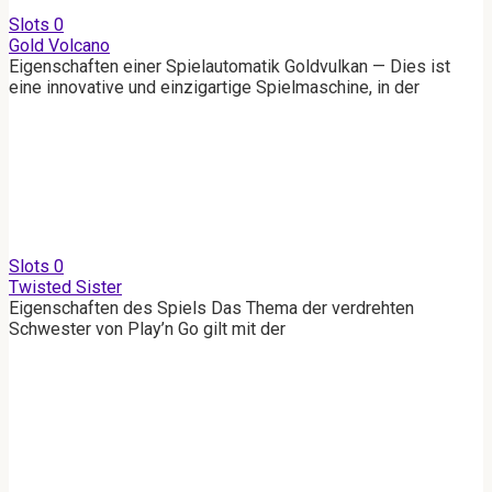
Slots
0
Gold Volcano
Eigenschaften einer Spielautomatik Goldvulkan — Dies ist
eine innovative und einzigartige Spielmaschine, in der
Slots
0
Twisted Sister
Eigenschaften des Spiels Das Thema der verdrehten
Schwester von Play’n Go gilt mit der