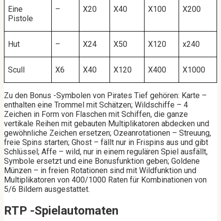
Eine
–
X20
X40
X100
X200
Pistole
Hut
–
X24
X50
X120
x240
Scull
X6
X40
X120
X400
X1000
Zu den Bonus -Symbolen von Pirates Tief gehören: Karte –
enthalten eine Trommel mit Schätzen; Wildschiffe – 4
Zeichen in Form von Flaschen mit Schiffen, die ganze
vertikale Reihen mit gebauten Multiplikatoren abdecken und
gewöhnliche Zeichen ersetzen; Ozeanrotationen – Streuung,
freie Spins starten; Ghost – fällt nur in Frispins aus und gibt
Schlüssel; Affe – wild, nur in einem regulären Spiel ausfällt,
Symbole ersetzt und eine Bonusfunktion geben; Goldene
Münzen – in freien Rotationen sind mit Wildfunktion und
Multiplikatoren von 400/1000 Raten für Kombinationen von
5/6 Bildern ausgestattet.
RTP -Spielautomaten