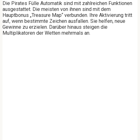
Die Pirates Fülle Automatik sind mit zahlreichen Funktionen
ausgestattet. Die meisten von ihnen sind mit dem
Hauptbonus „Treasure Map“ verbunden. Ihre Aktivierung tritt
auf, wenn bestimmte Zeichen ausfallen. Sie helfen, neue
Gewinne zu erzielen. Darüber hinaus steigen die
Multiplikatoren der Wetten mehrmals an.