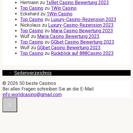
Hermann
zu
1xBet Casino Bewertung 2023
Top Casino
zu
1Win Casino
Eckehard
zu
1Win Casino
Top Casino
zu
Luxury-Casino-Rezension 2023
Nickolaus
zu
Luxury-Casino-Rezension 2023
Top Casino
zu
Maria Casino Bewertung 2023
Wulf
zu
Maria Casino Bewertung 2023
Top Casino
zu
GGbet Casino Bewertung 2023
Wulf
zu
GGbet Casino Bewertung 2023
Top Casino
zu
Rückblick auf 888Casino 2023
Seitenverzeichnis
© 2026 50 beste Casinos
Bei allen Fragen schreiben Sie an die E-Mail
info.worldcasino@gmail.com