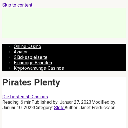
Skip to content
Online Casino
Aviator
Glücksspielseite
Einarmige Banditen
Kryptowährungs-Casinos
Pirates Plenty
Die besten 50 Casinos
Reading:
6 min
Published by:
Januar 27, 2023
Modified by:
Januar 10, 2023
Category:
Slots
Author:
Janet Fredrickson