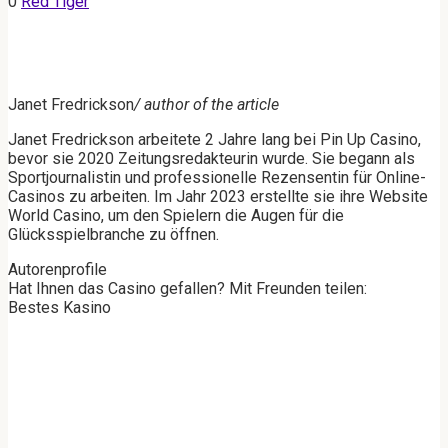
0
Red Tiger
Janet Fredrickson
/ author of the article
Janet Fredrickson arbeitete 2 Jahre lang bei Pin Up Casino,
bevor sie 2020 Zeitungsredakteurin wurde. Sie begann als
Sportjournalistin und professionelle Rezensentin für Online-
Casinos zu arbeiten. Im Jahr 2023 erstellte sie ihre Website
World Casino, um den Spielern die Augen für die
Glücksspielbranche zu öffnen.
Autorenprofile
Hat Ihnen das Casino gefallen? Mit Freunden teilen:
Bestes Kasino