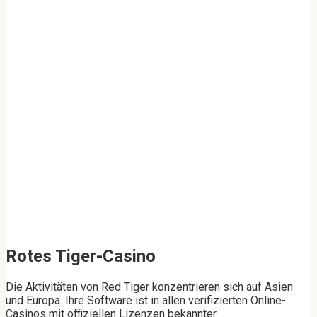
Rotes Tiger-Casino
Die Aktivitäten von Red Tiger konzentrieren sich auf Asien
und Europa. Ihre Software ist in allen verifizierten Online-
Casinos mit offiziellen Lizenzen bekannter