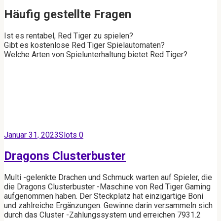
Häufig gestellte Fragen
Ist es rentabel, Red Tiger zu spielen?
Gibt es kostenlose Red Tiger Spielautomaten?
Welche Arten von Spielunterhaltung bietet Red Tiger?
Januar 31, 2023
Slots
0
Dragons Clusterbuster
Multi -gelenkte Drachen und Schmuck warten auf Spieler, die
die Dragons Clusterbuster -Maschine von Red Tiger Gaming
aufgenommen haben. Der Steckplatz hat einzigartige Boni
und zahlreiche Ergänzungen. Gewinne darin versammeln sich
durch das Cluster -Zahlungssystem und erreichen 7931.2