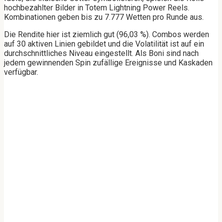
hochbezahlter Bilder in Totem Lightning Power Reels.
Kombinationen geben bis zu 7.777 Wetten pro Runde aus.
Die Rendite hier ist ziemlich gut (96,03 %). Combos werden
auf 30 aktiven Linien gebildet und die Volatilität ist auf ein
durchschnittliches Niveau eingestellt. Als Boni sind nach
jedem gewinnenden Spin zufällige Ereignisse und Kaskaden
verfügbar.