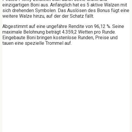
einzigartigen Boni aus. Anfänglich hat es 5 aktive Walzen mit
sich drehenden Symbolen. Das Auslösen des Bonus fügt eine
weitere Walze hinzu, auf der der Schatz fällt.
Abgestimmt auf eine ungefähre Rendite von 96,12 %. Seine
maximale Belohnung beträgt 4.359,2 Wetten pro Runde.
Eingebaute Boni bringen kostenlose Runden, Preise und
tauen eine spezielle Trommel auf.