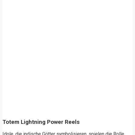
Totem Lightning Power Reels
Idole, die indische Götter symbolisieren, spielen die Rolle