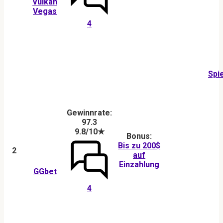
Vulkan
Vegas
4
Spi
Gewinnrate:
97.3
9.8/10★
Bonus:
Bis zu 200$
2
auf
Einzahlung
GGbet
4