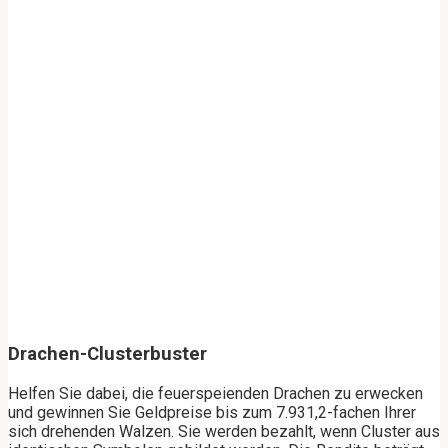
Drachen-Clusterbuster
Helfen Sie dabei, die feuerspeienden Drachen zu erwecken
und gewinnen Sie Geldpreise bis zum 7.931,2-fachen Ihrer
sich drehenden Walzen. Sie werden bezahlt, wenn Cluster aus