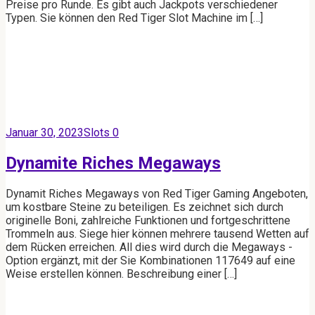
Preise pro Runde. Es gibt auch Jackpots verschiedener
Typen. Sie können den Red Tiger Slot Machine im […]
Januar 30, 2023
Slots
0
Dynamite Riches Megaways
Dynamit Riches Megaways von Red Tiger Gaming Angeboten,
um kostbare Steine ​​zu beteiligen. Es zeichnet sich durch
originelle Boni, zahlreiche Funktionen und fortgeschrittene
Trommeln aus. Siege hier können mehrere tausend Wetten auf
dem Rücken erreichen. All dies wird durch die Megaways -
Option ergänzt, mit der Sie Kombinationen 117649 auf eine
Weise erstellen können. Beschreibung einer […]