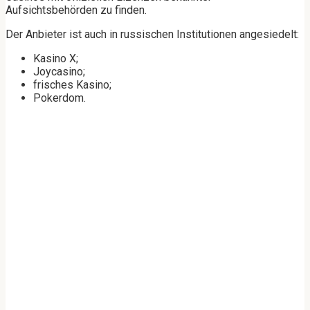
Aufsichtsbehörden zu finden.
Der Anbieter ist auch in russischen Institutionen angesiedelt:
Kasino X;
Joycasino;
frisches Kasino;
Pokerdom.