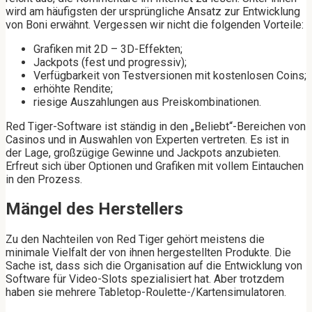
wird am häufigsten der ursprüngliche Ansatz zur Entwicklung
von Boni erwähnt. Vergessen wir nicht die folgenden Vorteile:
Grafiken mit 2D – 3D-Effekten;
Jackpots (fest und progressiv);
Verfügbarkeit von Testversionen mit kostenlosen Coins;
erhöhte Rendite;
riesige Auszahlungen aus Preiskombinationen.
Red Tiger-Software ist ständig in den „Beliebt“-Bereichen von
Casinos und in Auswahlen von Experten vertreten. Es ist in
der Lage, großzügige Gewinne und Jackpots anzubieten.
Erfreut sich über Optionen und Grafiken mit vollem Eintauchen
in den Prozess.
Mängel des Herstellers
Zu den Nachteilen von Red Tiger gehört meistens die
minimale Vielfalt der von ihnen hergestellten Produkte. Die
Sache ist, dass sich die Organisation auf die Entwicklung von
Software für Video-Slots spezialisiert hat. Aber trotzdem
haben sie mehrere Tabletop-Roulette-/Kartensimulatoren.