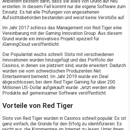
Anbietern besteht darin, dass sie alles von Grund auf neu
erstellen. In diesem Fall kommt nur die eigene Software zum
Einsatz. Es hat alle Prüfungen von angesehenen
Aufsichtsbehörden bestanden und weist keine Verstöße auf.
Im Jahr 2017 schloss das Management von Red Tiger eine
Vereinbarung mit der Gaming Innovation Group. Aus diesem
Grund wurde ein innovatives Projekt speziell für
iGamingCloud veröffentlicht.
Die Popularität wuchs schnell. Slots mit verschiedenen
Innovationen wurden hinzugefügt und das Portfolio der
Casinos, in denen sie platziert sind, wurde erweitert. Dadurch
wurden sie vom schwedischen Produzenten Net
Entertainment bemerkt. Im Jahr 2019 wurde ein Deal
abgeschlossen, bei dem Red Tiger Gaming für über 200
Millionen US-Dollar aufgekauft wurde. Jetzt werden alle
Produkte auf gemeinsamer Software veröffentlicht.
Vorteile von Red Tiger
Slots von Red Tiger wurden in Casinos schnell populär. Es ist
ganz einfach, die Gründe für den Erfolg zu identifizieren. Es
reicht aus, die Kommentare im Internet zu lesen. Unter ihnen