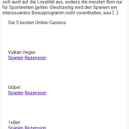
sich auch auf die Loyalität aus, sodass die meisten Boni nur
für Sportwetten gelten. Gleichzeitig wird den Spielern ein
interessantes Bonusprogramm nicht vorenthalten, was […]
Die 5 besten Online-Casinos
Vulkan Vegas
Spielen
Rezension
GGbet
Spielen
Rezension
1xBet
Spielen
Rezension