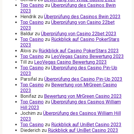
Top Casino
zu
Überprüfung des Casinos Bwin
2023
Hendrik
zu
Überprüfung des Casinos Bwin 2023
Top Casino
zu
Überprüfung von Casino 22bet
2023
Baldur
zu
Überprüfung von Casino 22bet 2023
Top Casino
zu
Rückblick auf Casino PokerStars
2023
Alois
zu
Rückblick auf Casino PokerStars 2023
Top Casino
zu
LeoVegas Casino Bewertung 2023
Till
zu
LeoVegas Casino Bewertung 2023
Top Casino
zu
Überprüfung des Casino Pin-Up
2023
Parsifal
zu
Überprüfung des Casino Pin-Up 2023
Top Casino
zu
Bewertung von MrGreen Casino
2023
Bonifaz
zu
Bewertung von MrGreen Casino 2023
Top Casino
zu
Überprüfung des Casinos William
Hill 2023
Jochim
zu
Überprüfung des Casinos William Hill
2023
Top Casino
zu
Rückblick auf UniBet Casino 2023
Diederich
zu
Rückblick auf UniBet Casino 2023