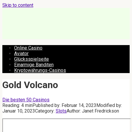
Skip to content
Online Casino
Aviator
Glücksspielseite
Einarmige Banditen
Kryptowährungs-Casinos
Gold Volcano
Die besten 50 Casinos
Reading:
4 min
Published by:
Februar 14, 2023
Modified by:
Januar 10, 2023
Category:
Slots
Author:
Janet Fredrickson