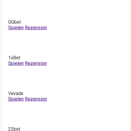
GGbet
Spielen
Rezension
1xBet
Spielen
Rezension
Vavada
Spielen
Rezension
22bet