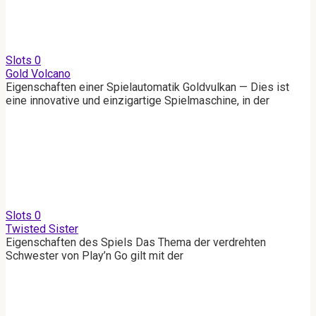
Slots
0
Gold Volcano
Eigenschaften einer Spielautomatik Goldvulkan — Dies ist
eine innovative und einzigartige Spielmaschine, in der
Slots
0
Twisted Sister
Eigenschaften des Spiels Das Thema der verdrehten
Schwester von Play’n Go gilt mit der