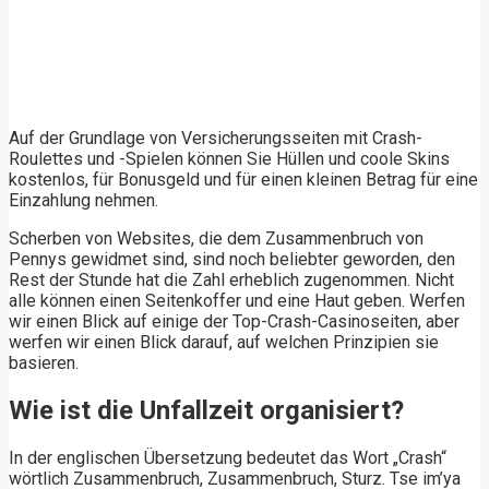
Auf der Grundlage von Versicherungsseiten mit Crash-
Roulettes und -Spielen können Sie Hüllen und coole Skins
kostenlos, für Bonusgeld und für einen kleinen Betrag für eine
Einzahlung nehmen.
Scherben von Websites, die dem Zusammenbruch von
Pennys gewidmet sind, sind noch beliebter geworden, den
Rest der Stunde hat die Zahl erheblich zugenommen. Nicht
alle können einen Seitenkoffer und eine Haut geben. Werfen
wir einen Blick auf einige der Top-Crash-Casinoseiten, aber
werfen wir einen Blick darauf, auf welchen Prinzipien sie
basieren.
Wie ist die Unfallzeit organisiert?
In der englischen Übersetzung bedeutet das Wort „Crash“
wörtlich Zusammenbruch, Zusammenbruch, Sturz. Tse im’ya