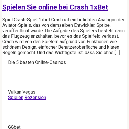
Spielen Sie online bei Crash 1xBet
Spiel Crash-Spiel 1xbet Crash ist ein beliebtes Analogon des
Aviator-Spiels, das von demselben Entwickler, Spribe,
veröffentlicht wurde. Die Aufgabe des Spielers besteht darin,
das Flugzeug anzuhalten, bevor es das Spielfeld verlässt.
Crash wird von den Spielern aufgrund von Funktionen wie
schönem Design, einfacher Benutzeroberfläche und klaren
Regeln gemocht. Und das Wichtigste ist, dass Sie ohne […]
Die 5 besten Online-Casinos
Vulkan Vegas
Spielen
Rezension
GGbet