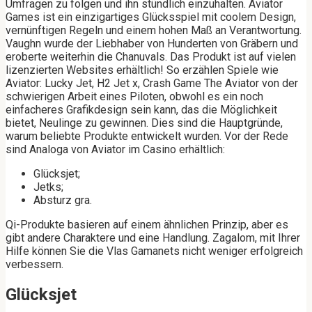
Umfragen zu folgen und ihn stündlich einzuhalten. Aviator
Games ist ein einzigartiges Glücksspiel mit coolem Design,
vernünftigen Regeln und einem hohen Maß an Verantwortung.
Vaughn wurde der Liebhaber von Hunderten von Gräbern und
eroberte weiterhin die Chanuvals. Das Produkt ist auf vielen
lizenzierten Websites erhältlich! So erzählen Spiele wie
Aviator: Lucky Jet, H2 Jet x, Crash Game The Aviator von der
schwierigen Arbeit eines Piloten, obwohl es ein noch
einfacheres Grafikdesign sein kann, das die Möglichkeit
bietet, Neulinge zu gewinnen. Dies sind die Hauptgründe,
warum beliebte Produkte entwickelt wurden. Vor der Rede
sind Analoga von Aviator im Casino erhältlich:
Glücksjet;
Jetks;
Absturz gra.
Qi-Produkte basieren auf einem ähnlichen Prinzip, aber es
gibt andere Charaktere und eine Handlung. Zagalom, mit Ihrer
Hilfe können Sie die Vlas Gamanets nicht weniger erfolgreich
verbessern.
Glücksjet