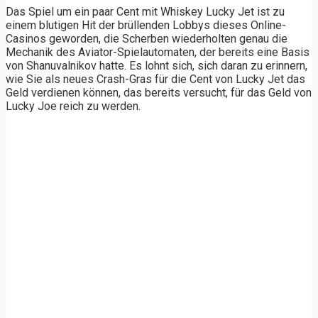
Das Spiel um ein paar Cent mit Whiskey Lucky Jet ist zu
einem blutigen Hit der brüllenden Lobbys dieses Online-
Casinos geworden, die Scherben wiederholten genau die
Mechanik des Aviator-Spielautomaten, der bereits eine Basis
von Shanuvalnikov hatte. Es lohnt sich, sich daran zu erinnern,
wie Sie als neues Crash-Gras für die Cent von Lucky Jet das
Geld verdienen können, das bereits versucht, für das Geld von
Lucky Joe reich zu werden.