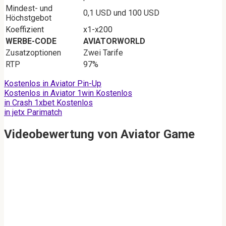
Mindest- und
0,1 USD und 100 USD
Höchstgebot
Koeffizient
x1-x200
WERBE-CODE
AVIATORWORLD
Zusatzoptionen
Zwei Tarife
RTP
97%
Kostenlos in Aviator Pin-Up
Kostenlos in Aviator 1win Kostenlos
in Crash 1xbet Kostenlos
in jetx Parimatch
Videobewertung von Aviator Game