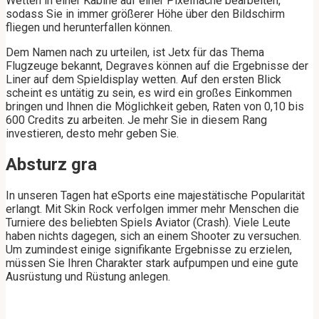
Wetten in einer Kabine auf einer Pixelfläche bearbeiten,
sodass Sie in immer größerer Höhe über den Bildschirm
fliegen und herunterfallen können.
Dem Namen nach zu urteilen, ist Jetx für das Thema
Flugzeuge bekannt, Degraves können auf die Ergebnisse der
Liner auf dem Spieldisplay wetten. Auf den ersten Blick
scheint es untätig zu sein, es wird ein großes Einkommen
bringen und Ihnen die Möglichkeit geben, Raten von 0,10 bis
600 Credits zu arbeiten. Je mehr Sie in diesem Rang
investieren, desto mehr geben Sie.
Absturz gra
In unseren Tagen hat eSports eine majestätische Popularität
erlangt. Mit Skin Rock verfolgen immer mehr Menschen die
Turniere des beliebten Spiels Aviator (Crash). Viele Leute
haben nichts dagegen, sich an einem Shooter zu versuchen.
Um zumindest einige signifikante Ergebnisse zu erzielen,
müssen Sie Ihren Charakter stark aufpumpen und eine gute
Ausrüstung und Rüstung anlegen.