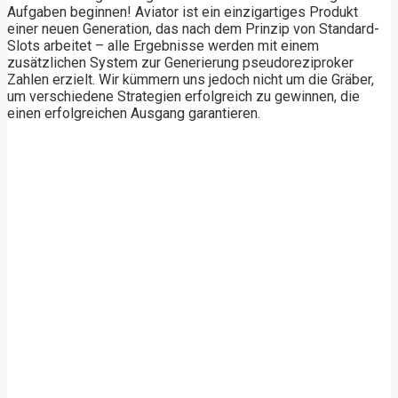
Aufgaben beginnen! Aviator ist ein einzigartiges Produkt
einer neuen Generation, das nach dem Prinzip von Standard-
Slots arbeitet – alle Ergebnisse werden mit einem
zusätzlichen System zur Generierung pseudoreziproker
Zahlen erzielt. Wir kümmern uns jedoch nicht um die Gräber,
um verschiedene Strategien erfolgreich zu gewinnen, die
einen erfolgreichen Ausgang garantieren.