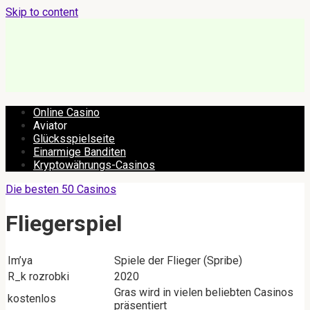
Skip to content
Online Casino
Aviator
Glücksspielseite
Einarmige Banditen
Kryptowährungs-Casinos
Die besten 50 Casinos
Fliegerspiel
Im’ya
Spiele der Flieger (Spribe)
R_k rozrobki
2020
Gras wird in vielen beliebten Casinos
kostenlos
präsentiert