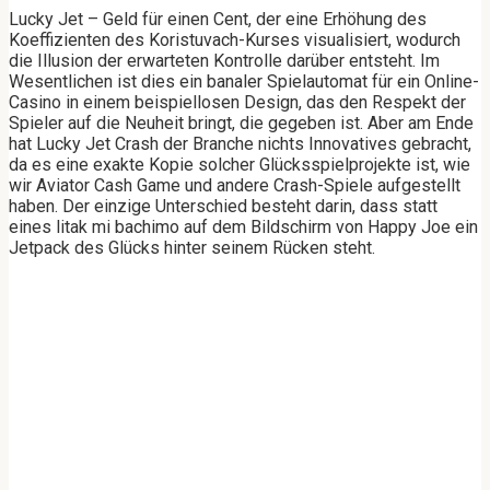
Lucky Jet – Geld für einen Cent, der eine Erhöhung des
Koeffizienten des Koristuvach-Kurses visualisiert, wodurch
die Illusion der erwarteten Kontrolle darüber entsteht. Im
Wesentlichen ist dies ein banaler Spielautomat für ein Online-
Casino in einem beispiellosen Design, das den Respekt der
Spieler auf die Neuheit bringt, die gegeben ist. Aber am Ende
hat Lucky Jet Crash der Branche nichts Innovatives gebracht,
da es eine exakte Kopie solcher Glücksspielprojekte ist, wie
wir Aviator Cash Game und andere Crash-Spiele aufgestellt
haben. Der einzige Unterschied besteht darin, dass statt
eines litak mi bachimo auf dem Bildschirm von Happy Joe ein
Jetpack des Glücks hinter seinem Rücken steht.