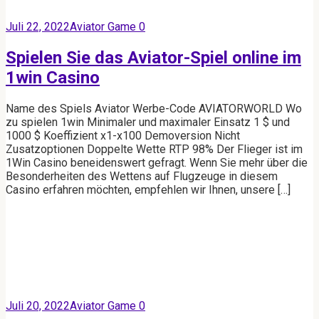
Juli 22, 2022
Aviator Game
0
Spielen Sie das Aviator-Spiel online im
1win Casino
Name des Spiels Aviator Werbe-Code AVIATORWORLD Wo
zu spielen 1win Minimaler und maximaler Einsatz 1 $ und
1000 $ Koeffizient x1-x100 Demoversion Nicht
Zusatzoptionen Doppelte Wette RTP 98% Der Flieger ist im
1Win Casino beneidenswert gefragt. Wenn Sie mehr über die
Besonderheiten des Wettens auf Flugzeuge in diesem
Casino erfahren möchten, empfehlen wir Ihnen, unsere […]
Juli 20, 2022
Aviator Game
0