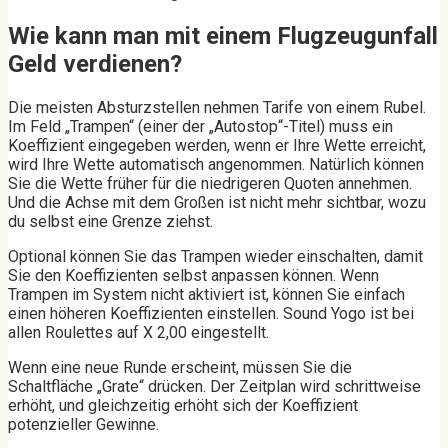
Wie kann man mit einem Flugzeugunfall
Geld verdienen?
Die meisten Absturzstellen nehmen Tarife von einem Rubel.
Im Feld „Trampen“ (einer der „Autostop“-Titel) muss ein
Koeffizient eingegeben werden, wenn er Ihre Wette erreicht,
wird Ihre Wette automatisch angenommen. Natürlich können
Sie die Wette früher für die niedrigeren Quoten annehmen.
Und die Achse mit dem Großen ist nicht mehr sichtbar, wozu
du selbst eine Grenze ziehst.
Optional können Sie das Trampen wieder einschalten, damit
Sie den Koeffizienten selbst anpassen können. Wenn
Trampen im System nicht aktiviert ist, können Sie einfach
einen höheren Koeffizienten einstellen. Sound Yogo ist bei
allen Roulettes auf X 2,00 eingestellt.
Wenn eine neue Runde erscheint, müssen Sie die
Schaltfläche „Grate“ drücken. Der Zeitplan wird schrittweise
erhöht, und gleichzeitig erhöht sich der Koeffizient
potenzieller Gewinne.