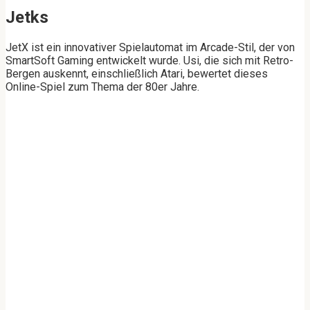
Jetks
JetX ist ein innovativer Spielautomat im Arcade-Stil, der von
SmartSoft Gaming entwickelt wurde. Usi, die sich mit Retro-
Bergen auskennt, einschließlich Atari, bewertet dieses
Online-Spiel zum Thema der 80er Jahre.