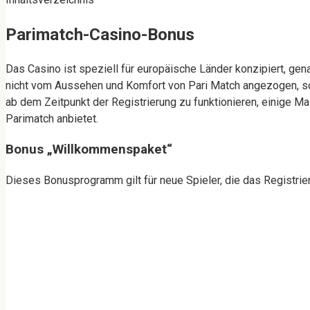
Parimatch-Casino-Bonus
Das Casino ist speziell für europäische Länder konzipiert, ge
nicht vom Aussehen und Komfort von Pari Match angezogen, s
ab dem Zeitpunkt der Registrierung zu funktionieren, einige 
Parimatch anbietet.
Bonus „Willkommenspaket“
Dieses Bonusprogramm gilt für neue Spieler, die das Registri