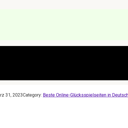
rz 31, 2023
Category:
Beste Online-Glücksspielseiten in Deutsc