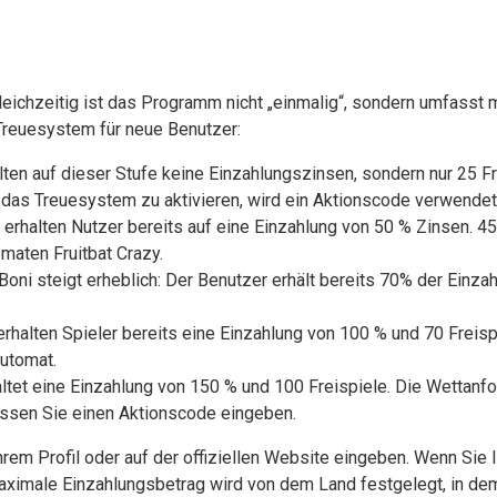
Gleichzeitig ist das Programm nicht „einmalig“, sondern umfasst
Treuesystem für neue Benutzer:
lten auf dieser Stufe keine Einzahlungszinsen, sondern nur 25 F
Um das Treuesystem zu aktivieren, wird ein Aktionscode verwendet
 erhalten Nutzer bereits auf eine Einzahlung von 50 % Zinsen. 4
maten Fruitbat Crazy.
oni steigt erheblich: Der Benutzer erhält bereits 70% der Einza
rhalten Spieler bereits eine Einzahlung von 100 % und 70 Freisp
utomat.
ltet eine Einzahlung von 150 % und 100 Freispiele. Die Wettanf
üssen Sie einen Aktionscode eingeben.
hrem Profil oder auf der offiziellen Website eingeben. Wenn Sie
maximale Einzahlungsbetrag wird von dem Land festgelegt, in de