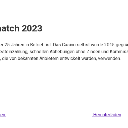
match 2023
er 25 Jahren in Betrieb ist. Das Casino selbst wurde 2015 gegrü
desteinzahlung, schnellen Abhebungen ohne Zinsen und Kommis
, die von bekannten Anbietern entwickelt wurden, verwenden.
den
Herunterladen