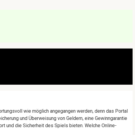
wortungsvoll wie möglich angegangen werden, denn das Portal
eicherung und Überweisung von Geldern, eine Gewinngarantie
 und die Sicherheit des Spiels bieten. Welche Online-