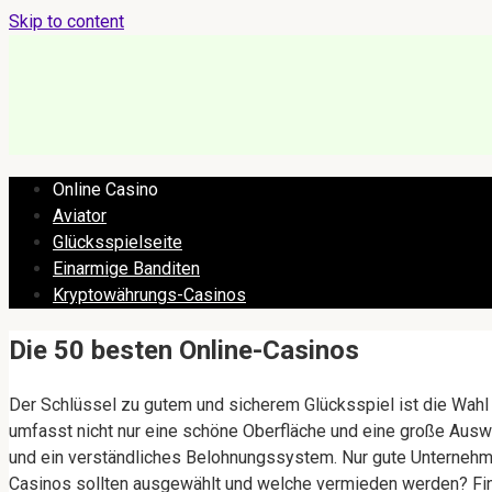
Skip to content
Online Casino
Aviator
Glücksspielseite
Einarmige Banditen
Kryptowährungs-Casinos
Die 50 besten Online-Casinos
Der Schlüssel zu gutem und sicherem Glücksspiel ist die Wahl 
umfasst nicht nur eine schöne Oberfläche und eine große Ausw
und ein verständliches Belohnungssystem. Nur gute Unternehm
Casinos sollten ausgewählt und welche vermieden werden? Fin