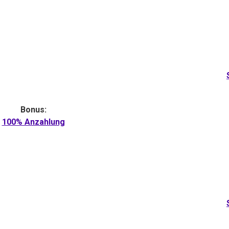
Bonus:
100% Anzahlung