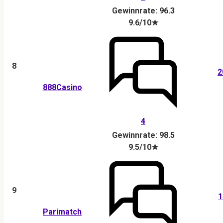
Gewinnrate: 96.3
9.6/10★
8
2
888Casino
4
Gewinnrate: 98.5
9.5/10★
9
1
Parimatch