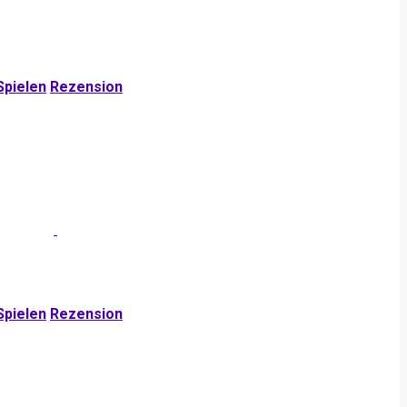
Spielen
Rezension
Spielen
Rezension