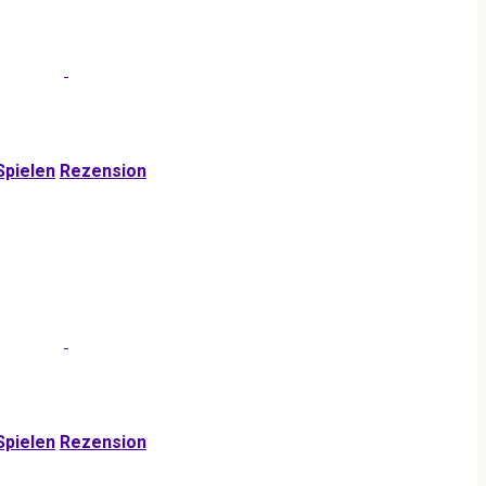
Spielen
Rezension
Spielen
Rezension