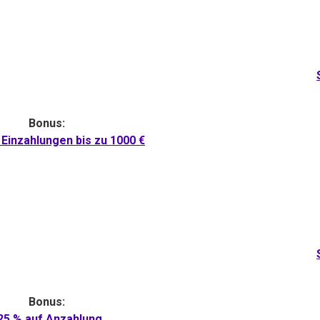
Bonus:
 Einzahlungen bis zu 1000 €
Bonus:
25 % auf Anzahlung