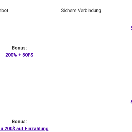
ebot
Sichere Verbindung
Bonus:
200% + 50FS
Bonus:
zu 200$ auf Einzahlung