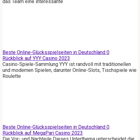
das Team eine interessante
Beste Online-Glücksspielseiten in Deutschland
0
Rückblick auf YYY Casino 2023
Casino-Spiele-Sammlung YYY ist randvoll mit traditionellen
und modernen Spielen, darunter Online-Slots, Tischspiele wie
Roulette
Beste Online-Glücksspielseiten in Deutschland
0
Rückblick auf MegaPari Casino 2023
Die Vor- und Nachteile Dieses Unterthema unterscheidet die