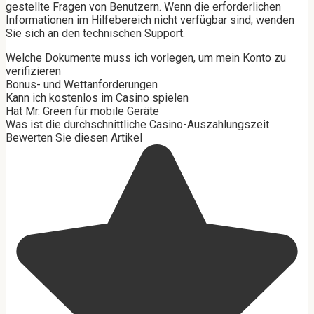
gestellte Fragen von Benutzern. Wenn die erforderlichen
Informationen im Hilfebereich nicht verfügbar sind, wenden
Sie sich an den technischen Support.
Welche Dokumente muss ich vorlegen, um mein Konto zu
verifizieren
Bonus- und Wettanforderungen
Kann ich kostenlos im Casino spielen
Hat Mr. Green für mobile Geräte
Was ist die durchschnittliche Casino-Auszahlungszeit
Bewerten Sie diesen Artikel