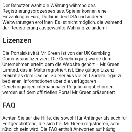
Der Benutzer wählt die Währung während des
Registrierungsprozesses aus. Spieler können eine
Einzahlung in Euro, Dollar in den USA und anderen
Weltwährungen eröffnen. Es ist nicht möglich, die während
der Registrierung ausgewählte Währung zu ändern!
Lizenzen
Die Portalaktivität Mr. Green ist von der UK Gambling
Commission lizenziert. Die Genehmigung wurde dem
Unternehmen erteilt, dem die Website gehört – Mr. Green
Limited, das in Malta registriert ist. Eine gültige Lizenz
erlaubt es dem Casino, Spieler aus vielen Ländern legal zu
bedienen. Informationen über die verfügbaren
Genehmigungen internationaler Regulierungsbehörden
werden auf dem offiziellen Portal Mr. Green präsentiert.
FAQ
Achten Sie auf die Hilfe, die sowohl für Anfänger als auch für
Fortgeschrittene, die sich bei Mr. Green registrieren, sehr
nützlich sein wird. Die FAQ enthält Antworten auf häufig