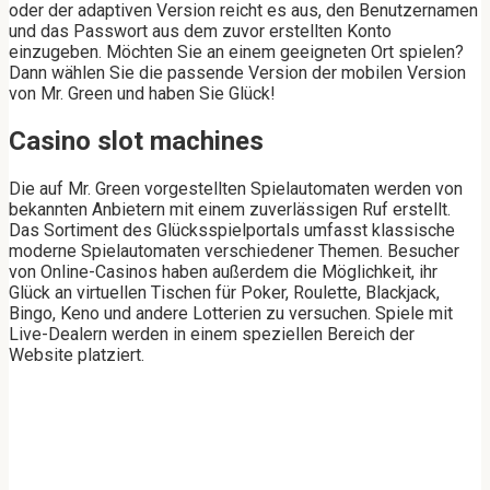
oder der adaptiven Version reicht es aus, den Benutzernamen
und das Passwort aus dem zuvor erstellten Konto
einzugeben. Möchten Sie an einem geeigneten Ort spielen?
Dann wählen Sie die passende Version der mobilen Version
von Mr. Green und haben Sie Glück!
Casino slot machines
Die auf Mr. Green vorgestellten Spielautomaten werden von
bekannten Anbietern mit einem zuverlässigen Ruf erstellt.
Das Sortiment des Glücksspielportals umfasst klassische
moderne Spielautomaten verschiedener Themen. Besucher
von Online-Casinos haben außerdem die Möglichkeit, ihr
Glück an virtuellen Tischen für Poker, Roulette, Blackjack,
Bingo, Keno und andere Lotterien zu versuchen. Spiele mit
Live-Dealern werden in einem speziellen Bereich der
Website platziert.