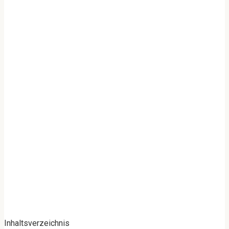
Inhaltsverzeichnis