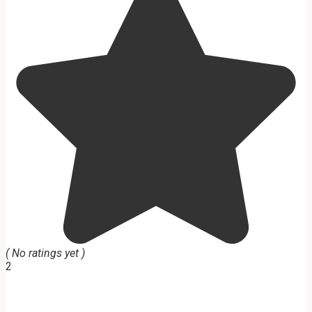
( No ratings yet )
2