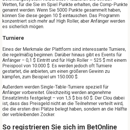
Wetten, für die Sie im Spiel Punkte erhalten, die Comp-Punkte
genannt werden. Wenn Sie 5000 Punkte gesammelt haben,
können Sie diese gegen 10 $ eintauschen. Das Programm
konzentriert sich mehr auf High Roller, aber Anfänger werden
es sicherlich mögen.
Turniere
Eines der Merkmale der Plattform sind interessante Turniere,
die regelmäßig beginnen. Darüber hinaus gibt es Events für
Anfänger – 0,1 $ Eintritt und für High Roller – 525 $ mit einem
Preispool von 10.000 $. Es werden jedoch oft Turniere
gestartet, die anbieten, um einen größeren Gewinn zu
kämpfen, zum Beispiel um 150.000 $.
Außerdem werden Single-Table-Turniere speziell für
Anfänger vorbereitet. Gleichzeitig werden angenehme
Einsatzlimits festgelegt – von 1,5 $ bis 60 $. Der Clou dabei
ist, dass das Preisgeld nicht an die Teilnehmer verteilt wird,
die die ersten drei Plätze belegt haben, sondern an die Hälfte
der verbleibenden Zocker.
So registrieren Sie sich im BetOnline