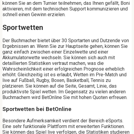
können Sie an dem Turnier teilnehmen, das Ihnen gefällt, Boni
aktivieren, mit dem technischen Support kommunizieren und
schnell einen Gewinn erzielen.
Sportwetten
Der Buchmacher bietet über 30 Sportarten und Dutzende von
Ergebnissen an. Wenn Sie zur Hauptseite gehen, können Sie
ganz einfach zwischen einer Einzelwette und einer
Akkumulatorwette wechseln. Sie können sich auch mit
detaillierten Statistiken vertraut machen, was die
Wahrscheinlichkeit einer erfolgreichen Prognose erheblich
erhöht. Gleichzeitig ist es erlaubt, Wetten im Pre-Match und
live auf Fußball, Rugby, Boxen, Basketball, Tennis zu
platzieren. Sie können auf die Seite, Gesamt, Linie, das
produktivste Spiel wetten. Im Gegensatz zu vielen anderen
Buchmachern wird BetOnline Sie mit hohen Quoten erfreuen.
Sportwetten bei BetOnline
Besondere Aufmerksamkeit verdient der Bereich eSports.
Eine sehr funktionale Plattform mit erweiterten Funktionen.
Sie können das Spiel live verfolgen, die Statistiken studieren