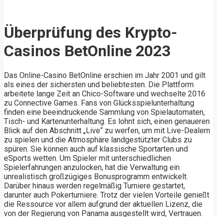
Überprüfung des Krypto-
Casinos BetOnline 2023
Das Online-Casino BetOnline erschien im Jahr 2001 und gilt
als eines der sichersten und beliebtesten. Die Plattform
arbeitete lange Zeit an Chico-Software und wechselte 2016
zu Connective Games. Fans von Glücksspielunterhaltung
finden eine beeindruckende Sammlung von Spielautomaten,
Tisch- und Kartenunterhaltung. Es lohnt sich, einen genaueren
Blick auf den Abschnitt „Live“ zu werfen, um mit Live-Dealern
zu spielen und die Atmosphäre landgestützter Clubs zu
spüren. Sie können auch auf klassische Sportarten und
eSports wetten. Um Spieler mit unterschiedlichen
Spielerfahrungen anzulocken, hat die Verwaltung ein
unrealistisch großzügiges Bonusprogramm entwickelt.
Darüber hinaus werden regelmäßig Turniere gestartet,
darunter auch Pokerturniere. Trotz der vielen Vorteile genießt
die Ressource vor allem aufgrund der aktuellen Lizenz, die
von der Regierung von Panama ausgestellt wird, Vertrauen.