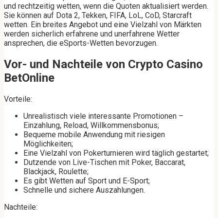
und rechtzeitig wetten, wenn die Quoten aktualisiert werden.
Sie können auf Dota 2, Tekken, FIFA, LoL, CoD, Starcraft
wetten. Ein breites Angebot und eine Vielzahl von Märkten
werden sicherlich erfahrene und unerfahrene Wetter
ansprechen, die eSports-Wetten bevorzugen.
Vor- und Nachteile von Crypto Casino
BetOnline
Vorteile:
Unrealistisch viele interessante Promotionen –
Einzahlung, Reload, Willkommensbonus;
Bequeme mobile Anwendung mit riesigen
Möglichkeiten;
Eine Vielzahl von Pokerturnieren wird täglich gestartet;
Dutzende von Live-Tischen mit Poker, Baccarat,
Blackjack, Roulette;
Es gibt Wetten auf Sport und E-Sport;
Schnelle und sichere Auszahlungen.
Nachteile: