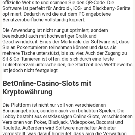
offizielle Website und scannen Sie den QR-Code. Die
Software ist perfekt für Android-, iOS- und Blackberry-Geräte
optimiert. Dadurch wird die auf dem PC angebotene
Benutzeroberfläche vollständig kopiert.
Die Anwendung ist nicht nur gut optimiert, sondern
beeindruckt auch mit hochwertiger Grafik und
Geschwindigkeit. Eines der Merkmale der Software ist, dass
Sie an Pokerturnieren teilnehmen können und dass sie
mehrere Tische unterstützt, bis zu vier. Auch der Zugang zu
Sit & Go-Turnieren ist offen, die sich durch eine feste
Teilnehmerzahl unterscheiden, die Startzeit des Wettbewerbs
ist jedoch nicht festgelegt.
BetOnline-Casino-Slots mit
Kryptowährung
Die Plattform ist nicht nur voll von verschiedenen
Bonusangeboten, sondern auch von beliebten Spielen. Die
Lobby besteht aus erstklassigen Online-Slots, verschiedenen
Versionen von Poker, Blackjack, Videopoker, Baccarat und
Roulette. Außerdem wird Software namhafter Anbieter
vorgestellt, was darauf hindeutet, dass sich die Verwaltung