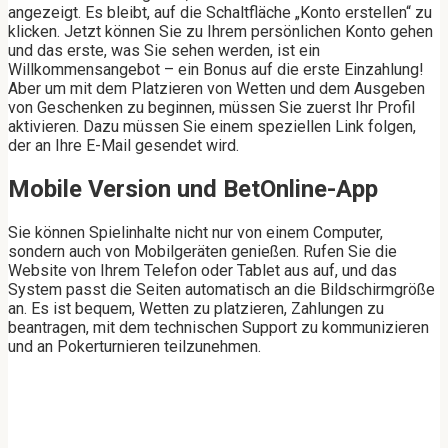
angezeigt. Es bleibt, auf die Schaltfläche „Konto erstellen“ zu
klicken. Jetzt können Sie zu Ihrem persönlichen Konto gehen
und das erste, was Sie sehen werden, ist ein
Willkommensangebot – ein Bonus auf die erste Einzahlung!
Aber um mit dem Platzieren von Wetten und dem Ausgeben
von Geschenken zu beginnen, müssen Sie zuerst Ihr Profil
aktivieren. Dazu müssen Sie einem speziellen Link folgen,
der an Ihre E-Mail gesendet wird.
Mobile Version und BetOnline-App
Sie können Spielinhalte nicht nur von einem Computer,
sondern auch von Mobilgeräten genießen. Rufen Sie die
Website von Ihrem Telefon oder Tablet aus auf, und das
System passt die Seiten automatisch an die Bildschirmgröße
an. Es ist bequem, Wetten zu platzieren, Zahlungen zu
beantragen, mit dem technischen Support zu kommunizieren
und an Pokerturnieren teilzunehmen.