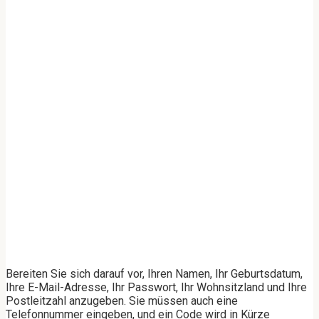
Bereiten Sie sich darauf vor, Ihren Namen, Ihr Geburtsdatum,
Ihre E-Mail-Adresse, Ihr Passwort, Ihr Wohnsitzland und Ihre
Postleitzahl anzugeben. Sie müssen auch eine
Telefonnummer eingeben, und ein Code wird in Kürze