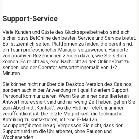
Support-Service
Viele Kunden und Gäste des Glücksspielbetriebs sind sich
sicher, dass BetOnline den besten Service und Service bietet.
Es ist ziemlich selten, Plattformen zu finden, die bereit sind,
ein Team professioneller Manager vorzuweisen. Hunderte
von positiven Rezensionen zeugen davon, wie Sie sehen
können. Es reicht aus, eine Nachricht an den Online-Chat zu
senden, und der Operator antwortet innerhalb von 1-2
Minuten.
Sie können nicht nur über die Desktop-Version des Casinos,
sondern auch in der Anwendung mit qualifiziertem Support-
Personal kommunizieren. Wenn Sie an einer detaillierteren
Antwort interessiert sind und nur wenig Zeit haben, gehen Sie
zum Abschnitt „Kontakt“, wo die Hotline-Telefonnummer
veröffentlicht ist. Die letzte Möglichkeit, die technische
Abteilung zu kontaktieren, ist eine E-Mail an
cssupport@betonline.ag
. Vergessen Sie nicht, dass der
Support rund um die Uhr arbeitet, ohne Pausen und
Wochenenden.