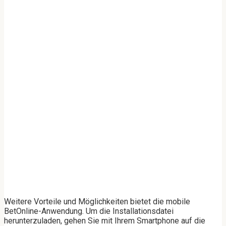
Weitere Vorteile und Möglichkeiten bietet die mobile
BetOnline-Anwendung. Um die Installationsdatei
herunterzuladen, gehen Sie mit Ihrem Smartphone auf die