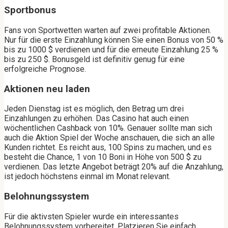
Sportbonus
Fans von Sportwetten warten auf zwei profitable Aktionen.
Nur für die erste Einzahlung können Sie einen Bonus von 50 %
bis zu 1000 $ verdienen und für die erneute Einzahlung 25 %
bis zu 250 $. Bonusgeld ist definitiv genug für eine
erfolgreiche Prognose.
Aktionen neu laden
Jeden Dienstag ist es möglich, den Betrag um drei
Einzahlungen zu erhöhen. Das Casino hat auch einen
wöchentlichen Cashback von 10%. Genauer sollte man sich
auch die Aktion Spiel der Woche anschauen, die sich an alle
Kunden richtet. Es reicht aus, 100 Spins zu machen, und es
besteht die Chance, 1 von 10 Boni in Höhe von 500 $ zu
verdienen. Das letzte Angebot beträgt 20% auf die Anzahlung,
ist jedoch höchstens einmal im Monat relevant.
Belohnungssystem
Für die aktivsten Spieler wurde ein interessantes
Belohnungssystem vorbereitet. Platzieren Sie einfach