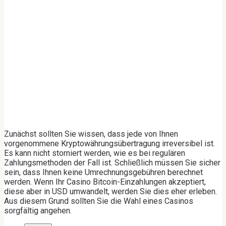
Zunächst sollten Sie wissen, dass jede von Ihnen
vorgenommene Kryptowährungsübertragung irreversibel ist.
Es kann nicht storniert werden, wie es bei regulären
Zahlungsmethoden der Fall ist. Schließlich müssen Sie sicher
sein, dass Ihnen keine Umrechnungsgebühren berechnet
werden. Wenn Ihr Casino Bitcoin-Einzahlungen akzeptiert,
diese aber in USD umwandelt, werden Sie dies eher erleben.
Aus diesem Grund sollten Sie die Wahl eines Casinos
sorgfältig angehen.