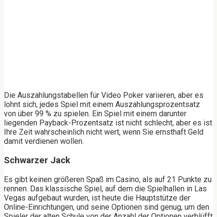
Die Auszahlungstabellen für Video Poker variieren, aber es
lohnt sich, jedes Spiel mit einem Auszahlungsprozentsatz
von über 99 % zu spielen. Ein Spiel mit einem darunter
liegenden Payback-Prozentsatz ist nicht schlecht, aber es ist
Ihre Zeit wahrscheinlich nicht wert, wenn Sie ernsthaft Geld
damit verdienen wollen.
Schwarzer Jack
Es gibt keinen größeren Spaß im Casino, als auf 21 Punkte zu
rennen. Das klassische Spiel, auf dem die Spielhallen in Las
Vegas aufgebaut wurden, ist heute die Hauptstütze der
Online-Einrichtungen, und seine Optionen sind genug, um den
Spieler der alten Schule von der Anzahl der Optionen verblüfft