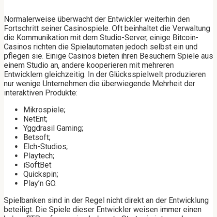
Normalerweise überwacht der Entwickler weiterhin den
Fortschritt seiner Casinospiele. Oft beinhaltet die Verwaltung
die Kommunikation mit dem Studio-Server, einige Bitcoin-
Casinos richten die Spielautomaten jedoch selbst ein und
pflegen sie. Einige Casinos bieten ihren Besuchern Spiele aus
einem Studio an, andere kooperieren mit mehreren
Entwicklern gleichzeitig. In der Glücksspielwelt produzieren
nur wenige Unternehmen die überwiegende Mehrheit der
interaktiven Produkte:
Mikrospiele;
NetEnt;
Yggdrasil Gaming;
Betsoft;
Elch-Studios;
Playtech;
iSoftBet
Quickspin;
Play’n GO.
Spielbanken sind in der Regel nicht direkt an der Entwicklung
beteiligt. Die Spiele dieser Entwickler weisen immer einen