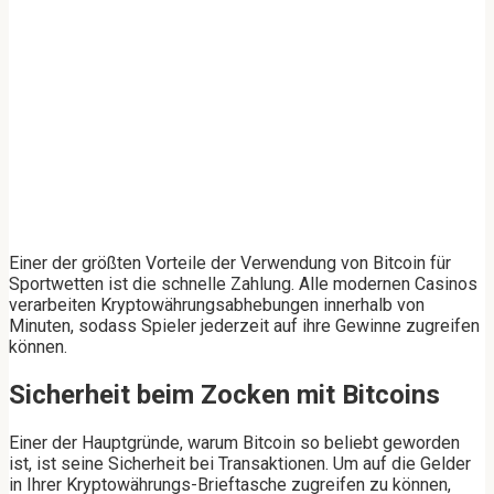
Einer der größten Vorteile der Verwendung von Bitcoin für
Sportwetten ist die schnelle Zahlung. Alle modernen Casinos
verarbeiten Kryptowährungsabhebungen innerhalb von
Minuten, sodass Spieler jederzeit auf ihre Gewinne zugreifen
können.
Sicherheit beim Zocken mit Bitcoins
Einer der Hauptgründe, warum Bitcoin so beliebt geworden
ist, ist seine Sicherheit bei Transaktionen. Um auf die Gelder
in Ihrer Kryptowährungs-Brieftasche zugreifen zu können,