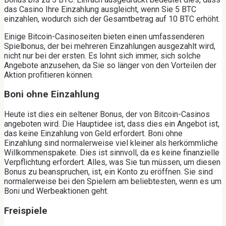
das Casino Ihre Einzahlung ausgleicht, wenn Sie 5 BTC
einzahlen, wodurch sich der Gesamtbetrag auf 10 BTC erhöht.
Einige Bitcoin-Casinoseiten bieten einen umfassenderen
Spielbonus, der bei mehreren Einzahlungen ausgezahlt wird,
nicht nur bei der ersten. Es lohnt sich immer, sich solche
Angebote anzusehen, da Sie so länger von den Vorteilen der
Aktion profitieren können.
Boni ohne Einzahlung
Heute ist dies ein seltener Bonus, der von Bitcoin-Casinos
angeboten wird. Die Hauptidee ist, dass dies ein Angebot ist,
das keine Einzahlung von Geld erfordert. Boni ohne
Einzahlung sind normalerweise viel kleiner als herkömmliche
Willkommenspakete. Dies ist sinnvoll, da es keine finanzielle
Verpflichtung erfordert. Alles, was Sie tun müssen, um diesen
Bonus zu beanspruchen, ist, ein Konto zu eröffnen. Sie sind
normalerweise bei den Spielern am beliebtesten, wenn es um
Boni und Werbeaktionen geht.
Freispiele