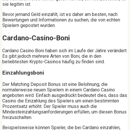
sie legitim ist.
Bevor jemand Geld einzahlt, ist es daher am besten, nach
Bewertungen und Informationen zu suchen, die von echten
Spielern gepostet wurden.
Cardano-Casino-Boni
Cardano Casino Boni haben sich im Laufe der Jahre verändert.
Es gibt jedoch mehrere Arten von Boni, die in den
beliebtesten Krypto-Casinos häufig zu finden sind.
Einzahlungsboni
Der Matching Deposit Bonus ist eine Belohnung, die
normalerweise neuen Spielern in einem Cardano Casino
angeboten wird. Einfach ausgedrückt bedeutet dies, dass das
Casino die Einzahlung des Spielers um einen bestimmten
Prozentsatz erhöht. Der Spieler muss auch die
Mindesteinzahlungsanforderungen erfüllen, um diesen Bonus
freizuschalten.
Beispielsweise können Spieler, die bei Cardano einzahlen,