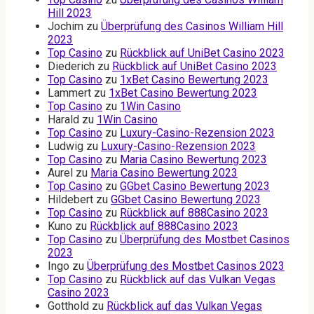
Hill 2023
Jochim
zu
Überprüfung des Casinos William Hill
2023
Top Casino
zu
Rückblick auf UniBet Casino 2023
Diederich
zu
Rückblick auf UniBet Casino 2023
Top Casino
zu
1xBet Casino Bewertung 2023
Lammert
zu
1xBet Casino Bewertung 2023
Top Casino
zu
1Win Casino
Harald
zu
1Win Casino
Top Casino
zu
Luxury-Casino-Rezension 2023
Ludwig
zu
Luxury-Casino-Rezension 2023
Top Casino
zu
Maria Casino Bewertung 2023
Aurel
zu
Maria Casino Bewertung 2023
Top Casino
zu
GGbet Casino Bewertung 2023
Hildebert
zu
GGbet Casino Bewertung 2023
Top Casino
zu
Rückblick auf 888Casino 2023
Kuno
zu
Rückblick auf 888Casino 2023
Top Casino
zu
Überprüfung des Mostbet Casinos
2023
Ingo
zu
Überprüfung des Mostbet Casinos 2023
Top Casino
zu
Rückblick auf das Vulkan Vegas
Casino 2023
Gotthold
zu
Rückblick auf das Vulkan Vegas