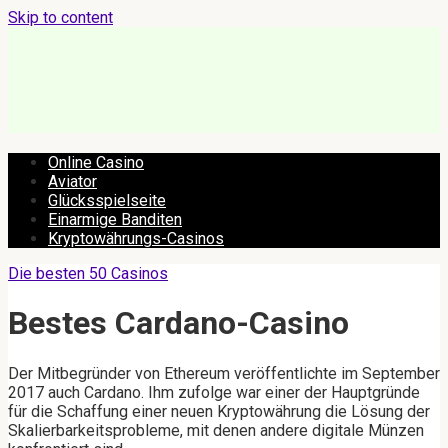
Skip to content
Online Casino
Aviator
Glücksspielseite
Einarmige Banditen
Kryptowährungs-Casinos
Die besten 50 Casinos
Bestes Cardano-Casino
Der Mitbegründer von Ethereum veröffentlichte im September
2017 auch Cardano. Ihm zufolge war einer der Hauptgründe
für die Schaffung einer neuen Kryptowährung die Lösung der
Skalierbarkeitsprobleme, mit denen andere digitale Münzen