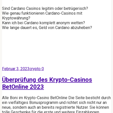
Sind Cardano Casinos legitim oder betrügerisch?
Wie genau funktionieren Cardano-Casinos mit
Kryptowährung?
Kann ich bei Cardano komplett anonym wetten?
Wie lange dauert es, Geld von Cardano abzuheben?
Februar 3, 2023
crypto
0
Überprüfung des Krypto-Casinos
BetOnline 2023
Alle Boni im Krypto-Casino BetOnline Die Seite besticht durch
ein vielfältiges Bonusprogramm und richtet sich nicht nur an
neue, sondern auch an bereits registrierte Nutzer. Sie können
tolle Geschenke für die erste und weitere Einzahlungen