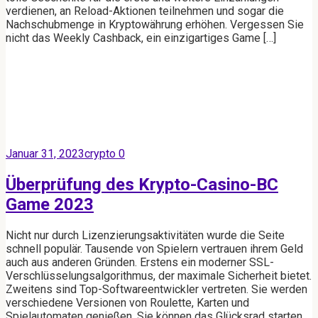
verdienen, an Reload-Aktionen teilnehmen und sogar die
Nachschubmenge in Kryptowährung erhöhen. Vergessen Sie
nicht das Weekly Cashback, ein einzigartiges Game […]
Januar 31, 2023
crypto
0
Überprüfung des Krypto-Casino-BC
Game 2023
Nicht nur durch Lizenzierungsaktivitäten wurde die Seite
schnell populär. Tausende von Spielern vertrauen ihrem Geld
auch aus anderen Gründen. Erstens ein moderner SSL-
Verschlüsselungsalgorithmus, der maximale Sicherheit bietet.
Zweitens sind Top-Softwareentwickler vertreten. Sie werden
verschiedene Versionen von Roulette, Karten und
Spielautomaten genießen. Sie können das Glücksrad starten,