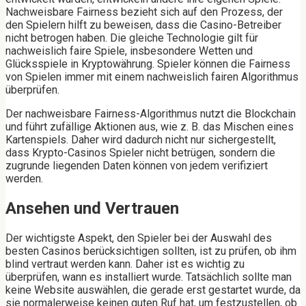
Nachweisbare Fairness bezieht sich auf den Prozess, der
den Spielern hilft zu beweisen, dass die Casino-Betreiber
nicht betrogen haben. Die gleiche Technologie gilt für
nachweislich faire Spiele, insbesondere Wetten und
Glücksspiele in Kryptowährung. Spieler können die Fairness
von Spielen immer mit einem nachweislich fairen Algorithmus
überprüfen.
Der nachweisbare Fairness-Algorithmus nutzt die Blockchain
und führt zufällige Aktionen aus, wie z. B. das Mischen eines
Kartenspiels. Daher wird dadurch nicht nur sichergestellt,
dass Krypto-Casinos Spieler nicht betrügen, sondern die
zugrunde liegenden Daten können von jedem verifiziert
werden.
Ansehen und Vertrauen
Der wichtigste Aspekt, den Spieler bei der Auswahl des
besten Casinos berücksichtigen sollten, ist zu prüfen, ob ihm
blind vertraut werden kann. Daher ist es wichtig zu
überprüfen, wann es installiert wurde. Tatsächlich sollte man
keine Website auswählen, die gerade erst gestartet wurde, da
sie normalerweise keinen guten Ruf hat, um festzustellen, ob