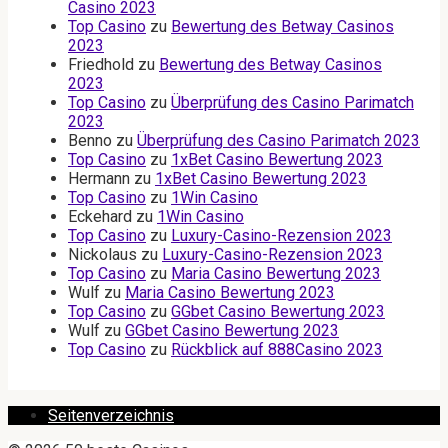
Casino 2023
Top Casino
zu
Bewertung des Betway Casinos
2023
Friedhold
zu
Bewertung des Betway Casinos
2023
Top Casino
zu
Überprüfung des Casino Parimatch
2023
Benno
zu
Überprüfung des Casino Parimatch 2023
Top Casino
zu
1xBet Casino Bewertung 2023
Hermann
zu
1xBet Casino Bewertung 2023
Top Casino
zu
1Win Casino
Eckehard
zu
1Win Casino
Top Casino
zu
Luxury-Casino-Rezension 2023
Nickolaus
zu
Luxury-Casino-Rezension 2023
Top Casino
zu
Maria Casino Bewertung 2023
Wulf
zu
Maria Casino Bewertung 2023
Top Casino
zu
GGbet Casino Bewertung 2023
Wulf
zu
GGbet Casino Bewertung 2023
Top Casino
zu
Rückblick auf 888Casino 2023
Seitenverzeichnis