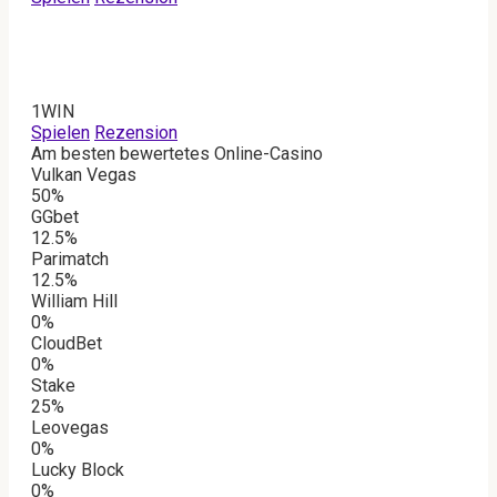
1WIN
Spielen
Rezension
Am besten bewertetes Online-Casino
Vulkan Vegas
50%
GGbet
12.5%
Parimatch
12.5%
William Hill
0%
CloudBet
0%
Stake
25%
Leovegas
0%
Lucky Block
0%