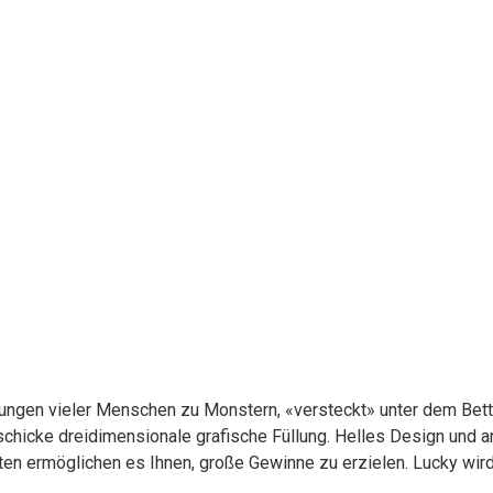
ngen vieler Menschen zu Monstern, «versteckt» unter dem Bett g
ine schicke dreidimensionale grafische Füllung. Helles Design u
ten ermöglichen es Ihnen, große Gewinne zu erzielen. Lucky wird