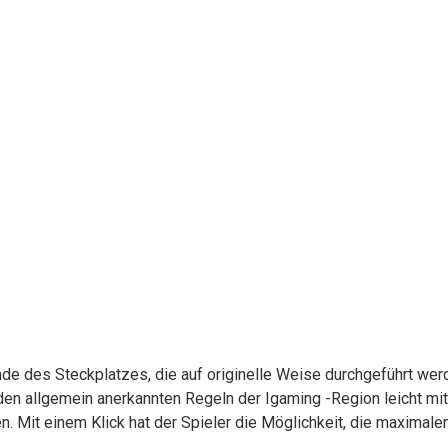
de des Steckplatzes, die auf originelle Weise durchgeführt wer
den allgemein anerkannten Regeln der Igaming -Region leicht mi
. Mit einem Klick hat der Spieler die Möglichkeit, die maximal