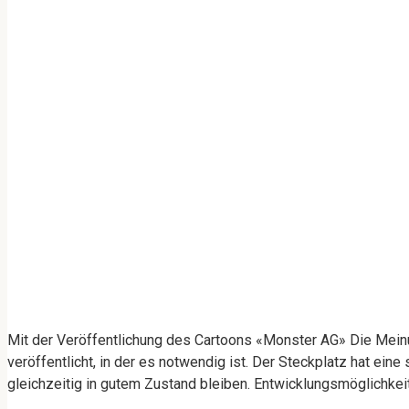
Mit der Veröffentlichung des Cartoons «Monster AG» Die Meinu
veröffentlicht, in der es notwendig ist. Der Steckplatz hat e
gleichzeitig in gutem Zustand bleiben. Entwicklungsmöglichkei