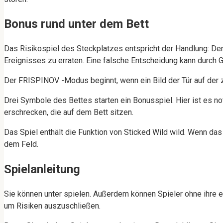
Bonus rund unter dem Bett
Das Risikospiel des Steckplatzes entspricht der Handlung: Der
Ereignisses zu erraten. Eine falsche Entscheidung kann durch
Der FRISPINOV -Modus beginnt, wenn ein Bild der Tür auf der 
Drei Symbole des Bettes starten ein Bonusspiel. Hier ist es 
erschrecken, die auf dem Bett sitzen.
Das Spiel enthält die Funktion von Sticked Wild wild. Wenn das 
dem Feld.
Spielanleitung
Sie können unter spielen. Außerdem können Spieler ohne ihre e
um Risiken auszuschließen.