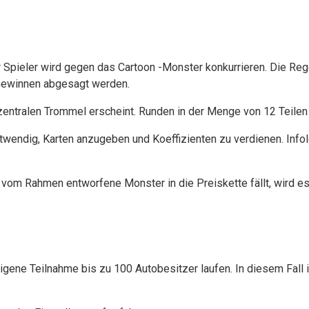
 Spieler wird gegen das Cartoon -Monster konkurrieren. Die Rege
 Gewinnen abgesagt werden.
zentralen Trommel erscheint. Runden in der Menge von 12 Teilen
notwendig, Karten anzugeben und Koeffizienten zu verdienen. In
vom Rahmen entworfene Monster in die Preiskette fällt, wird es i
igene Teilnahme bis zu 100 Autobesitzer laufen. In diesem Fall 