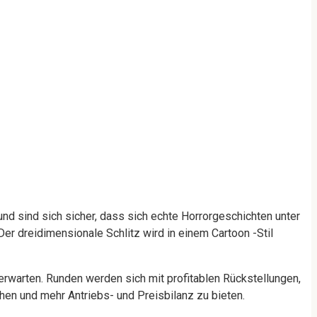
d sind sich sicher, dass sich echte Horrorgeschichten unter
r dreidimensionale Schlitz wird in einem Cartoon -Stil
erwarten. Runden werden sich mit profitablen Rückstellungen,
öhen und mehr Antriebs- und Preisbilanz zu bieten.