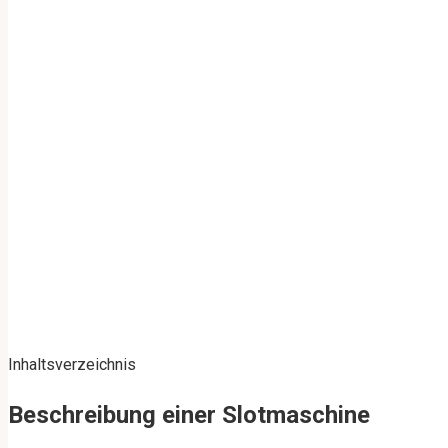
Inhaltsverzeichnis
Beschreibung einer Slotmaschine