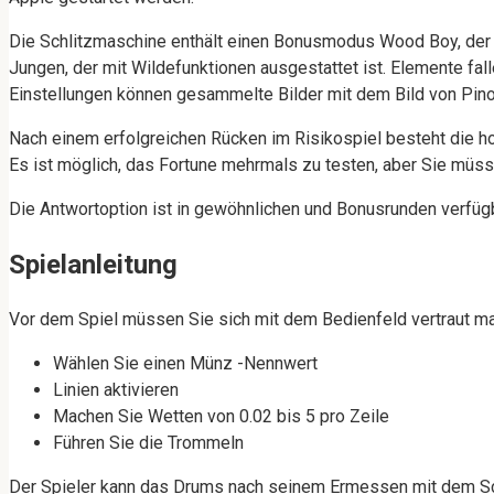
Die Schlitzmaschine enthält einen Bonusmodus Wood Boy, der 
Jungen, der mit Wildefunktionen ausgestattet ist. Elemente f
Einstellungen können gesammelte Bilder mit dem Bild von Pin
Nach einem erfolgreichen Rücken im Risikospiel besteht die ho
Es ist möglich, das Fortune mehrmals zu testen, aber Sie müss
Die Antwortoption ist in gewöhnlichen und Bonusrunden verfügb
Spielanleitung
Vor dem Spiel müssen Sie sich mit dem Bedienfeld vertraut mac
Wählen Sie einen Münz -Nennwert
Linien aktivieren
Machen Sie Wetten von 0.02 bis 5 pro Zeile
Führen Sie die Trommeln
Der Spieler kann das Drums nach seinem Ermessen mit dem Schl