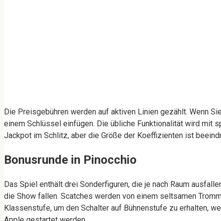
Die Preisgebühren werden auf aktiven Linien gezählt. Wenn Si
einem Schlüssel einfügen. Die übliche Funktionalität wird mit 
Jackpot im Schlitz, aber die Größe der Koeffizienten ist beein
Bonusrunde in Pinocchio
Das Spiel enthält drei Sonderfiguren, die je nach Raum ausfal
die Show fallen. Scatches werden von einem seltsamen Tromme
Klassenstufe, um den Schalter auf Bühnenstufe zu erhalten, we
Apple gestartet werden.