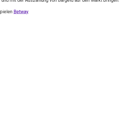
 und mit der Auszahlung von Bargeld auf den Markt bringen.
spielen
Betway
.