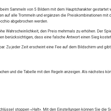
beim Sammeln von 5 Bildern mit dem Hauptcharakter gestartet 
allen auf alle Trommeln und ergänzen die Preiskombinationen mi
occhio abgebrochen werden.
he Wahrscheinlichkeit, den Preis mehrmals zu erhöhen. Der Spie
en berücksichtigen, dass eine falsche Antwort einen Sieg kostet
ar. Zu jeder Zeit erscheint eine Fee auf dem Bildschirm und gib
hen und die Tabelle mit den Regeln anzeigen. Als nächstes könn
üssel stoppen «Halt». Mit den Einstellungen können Sie die Sch