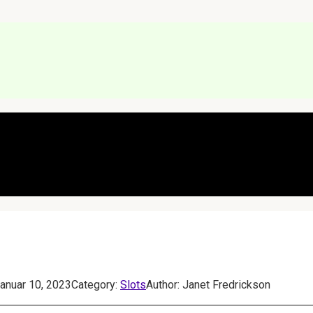
anuar 10, 2023
Category:
Slots
Author:
Janet Fredrickson