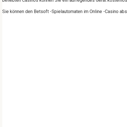
beliebten Casinos können Sie ein aufregendes Gerät kostenlos
Sie können den Betsoft -Spielautomaten im Online -Casino ab