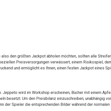
e also den größten Jackpot abholen möchten, sollten alle Strei
speziellen Preisversorgungen verwässert, einem Risikospiel, dem
druckend und ermöglicht es Ihnen, einen festen Jackpot eines Sp
len. Jeppeto wird im Workshop erscheinen, Bücher mit einem Apfe
ln besetzt. Um den Preisbilanz einzuschreiben, unabhängig von 
nn der Spieler die entsprechenden Bilder während der normalen 