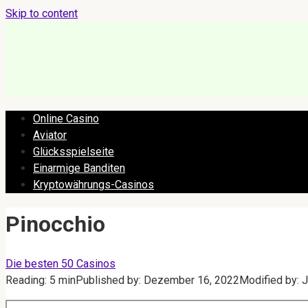
Skip to content
Online Casino
Aviator
Glücksspielseite
Einarmige Banditen
Kryptowährungs-Casinos
Pinocchio
Die besten 50 Casinos
Reading:
5 min
Published by:
Dezember 16, 2022
Modified by:
J