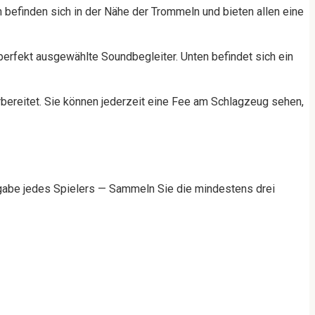
efinden sich in der Nähe der Trommeln und bieten allen eine
 perfekt ausgewählte Soundbegleiter. Unten befindet sich ein
bereitet. Sie können jederzeit eine Fee am Schlagzeug sehen,
fgabe jedes Spielers — Sammeln Sie die mindestens drei