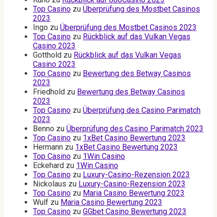
Top Casino
zu
Überprüfung des Mostbet Casinos
2023
Ingo
zu
Überprüfung des Mostbet Casinos 2023
Top Casino
zu
Rückblick auf das Vulkan Vegas
Casino 2023
Gotthold
zu
Rückblick auf das Vulkan Vegas
Casino 2023
Top Casino
zu
Bewertung des Betway Casinos
2023
Friedhold
zu
Bewertung des Betway Casinos
2023
Top Casino
zu
Überprüfung des Casino Parimatch
2023
Benno
zu
Überprüfung des Casino Parimatch 2023
Top Casino
zu
1xBet Casino Bewertung 2023
Hermann
zu
1xBet Casino Bewertung 2023
Top Casino
zu
1Win Casino
Eckehard
zu
1Win Casino
Top Casino
zu
Luxury-Casino-Rezension 2023
Nickolaus
zu
Luxury-Casino-Rezension 2023
Top Casino
zu
Maria Casino Bewertung 2023
Wulf
zu
Maria Casino Bewertung 2023
Top Casino
zu
GGbet Casino Bewertung 2023