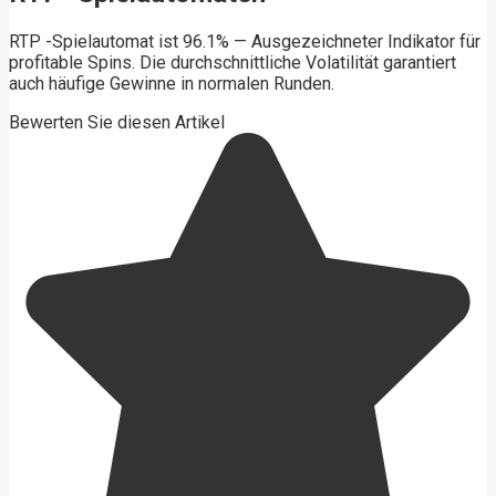
RTP -Spielautomat ist 96.1% — Ausgezeichneter Indikator für
profitable Spins. Die durchschnittliche Volatilität garantiert
auch häufige Gewinne in normalen Runden.
Bewerten Sie diesen Artikel