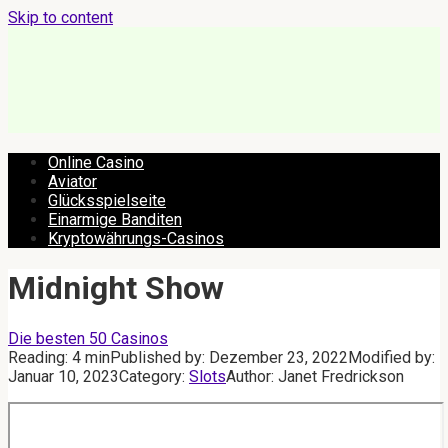
Skip to content
Online Casino
Aviator
Glücksspielseite
Einarmige Banditen
Kryptowährungs-Casinos
Midnight Show
Die besten 50 Casinos
Reading:
4 min
Published by:
Dezember 23, 2022
Modified by:
Januar 10, 2023
Category:
Slots
Author:
Janet Fredrickson