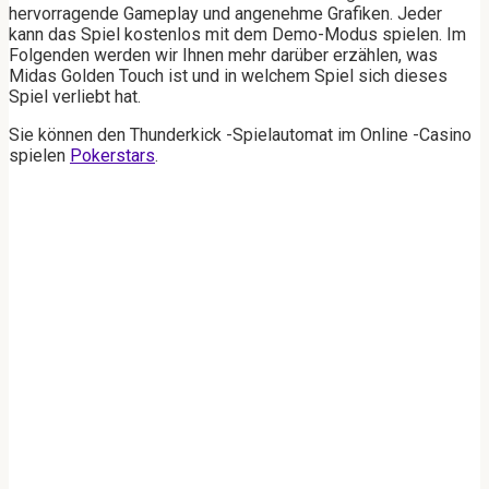
hervorragende Gameplay und angenehme Grafiken. Jeder
kann das Spiel kostenlos mit dem Demo-Modus spielen. Im
Folgenden werden wir Ihnen mehr darüber erzählen, was
Midas Golden Touch ist und in welchem ​​Spiel sich dieses
Spiel verliebt hat.
Sie können den Thunderkick -Spielautomat im Online -Casino
spielen
Pokerstars
.