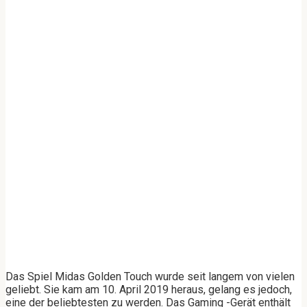
Das Spiel Midas Golden Touch wurde seit langem von vielen
geliebt. Sie kam am 10. April 2019 heraus, gelang es jedoch,
eine der beliebtesten zu werden. Das Gaming -Gerät enthält