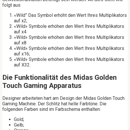
folgt aus:
«Wild” Das Symbol erhöht den Wert Ihres Multiplikators
auf x2;
«Wild» Symbole erhöhen den Wert Ihres Multiplikators
auf x4
«Wild» Symbole erhöhen den Wert Ihres Multiplikators
auf x8
«Wild» Symbole erhöhen den Wert Ihres Multiplikators
auf x16;
«Wild» Symbole erhöhen den Wert Ihres Multiplikators
auf X32.
Die Funktionalität des Midas Golden
Touch Gaming Apparatus
Designer arbeiteten hart am Design der Midas Golden Touch
Gaming Machine. Der Schlitz hat helle Farbtöne. Die
folgenden Farben sind im Farbschema enthalten:
Gold;
Gelb;