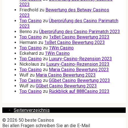
2023
Friedhold
zu
Bewertung des Betway Casinos
2023
Top Casino
zu
Überprüfung des Casino Parimatch
2023
Benno
zu
Überprüfung des Casino Parimatch 2023
Top Casino
zu
1xBet Casino Bewertung 2023
Hermann
zu
1xBet Casino Bewertung 2023
Top Casino
zu
1Win Casino
Eckehard
zu
1Win Casino
Top Casino
zu
Luxury-Casino-Rezension 2023
Nickolaus
zu
Luxury-Casino-Rezension 2023
Top Casino
zu
Maria Casino Bewertung 2023
Wulf
zu
Maria Casino Bewertung 2023
Top Casino
zu
GGbet Casino Bewertung 2023
Wulf
zu
GGbet Casino Bewertung 2023
Top Casino
zu
Rückblick auf 888Casino 2023
Seitenverzeichnis
© 2026 50 beste Casinos
Bei allen Fragen schreiben Sie an die E-Mail