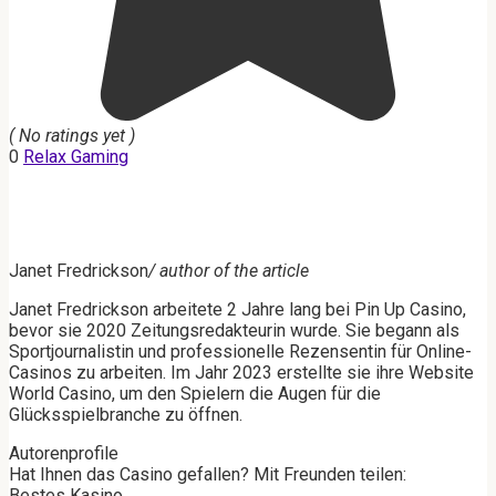
( No ratings yet )
0
Relax Gaming
Janet Fredrickson
/ author of the article
Janet Fredrickson arbeitete 2 Jahre lang bei Pin Up Casino,
bevor sie 2020 Zeitungsredakteurin wurde. Sie begann als
Sportjournalistin und professionelle Rezensentin für Online-
Casinos zu arbeiten. Im Jahr 2023 erstellte sie ihre Website
World Casino, um den Spielern die Augen für die
Glücksspielbranche zu öffnen.
Autorenprofile
Hat Ihnen das Casino gefallen? Mit Freunden teilen:
Bestes Kasino