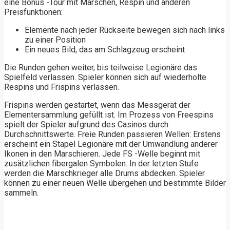
eine Bonus -Tour mit Märschen, Respin und anderen
Preisfunktionen:
Elemente nach jeder Rückseite bewegen sich nach links
zu einer Position
Ein neues Bild, das am Schlagzeug erscheint
Die Runden gehen weiter, bis teilweise Legionäre das
Spielfeld verlassen. Spieler können sich auf wiederholte
Respins und Frispins verlassen.
Frispins werden gestartet, wenn das Messgerät der
Elementersammlung gefüllt ist. Im Prozess von Freespins
spielt der Spieler aufgrund des Casinos durch
Durchschnittswerte. Freie Runden passieren Wellen: Erstens
erscheint ein Stapel Legionäre mit der Umwandlung anderer
Ikonen in den Marschieren. Jede FS -Welle beginnt mit
zusätzlichen fibergalen Symbolen. In der letzten Stufe
werden die Marschkrieger alle Drums abdecken. Spieler
können zu einer neuen Welle übergehen und bestimmte Bilder
sammeln.