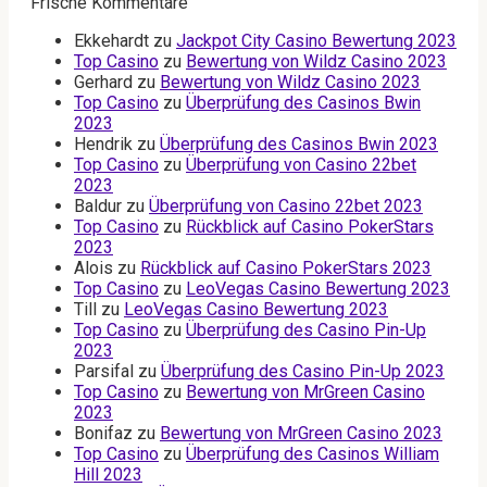
Frische Kommentare
Ekkehardt
zu
Jackpot City Casino Bewertung 2023
Top Casino
zu
Bewertung von Wildz Casino 2023
Gerhard
zu
Bewertung von Wildz Casino 2023
Top Casino
zu
Überprüfung des Casinos Bwin
2023
Hendrik
zu
Überprüfung des Casinos Bwin 2023
Top Casino
zu
Überprüfung von Casino 22bet
2023
Baldur
zu
Überprüfung von Casino 22bet 2023
Top Casino
zu
Rückblick auf Casino PokerStars
2023
Alois
zu
Rückblick auf Casino PokerStars 2023
Top Casino
zu
LeoVegas Casino Bewertung 2023
Till
zu
LeoVegas Casino Bewertung 2023
Top Casino
zu
Überprüfung des Casino Pin-Up
2023
Parsifal
zu
Überprüfung des Casino Pin-Up 2023
Top Casino
zu
Bewertung von MrGreen Casino
2023
Bonifaz
zu
Bewertung von MrGreen Casino 2023
Top Casino
zu
Überprüfung des Casinos William
Hill 2023