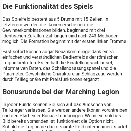
Die Funktionalität des Spiels
Das Spielfeld besteht aus 5 Drums mit 15 Zellen. In
letzterem werden die Ikonen erscheinen, die
Gewinnerkombinationen bilden, beginnend mit drei
identischen Zufällen. Zahlungen sind nach 243 Methoden
möglich. Die Formation beginnt mit der ersten linken Trommel.
Fast sofort können sogar Neuankömmlinge dank eines
einfachen und verständlichen Bedienfelds der römischen
Legion beitreten. Es enthält die Einstellungsschlüssel,
informativen Daten, das Schallanpassungspanel und die
Parameter. Gewöhnliche Charaktere an Schlagzeug werden
durch Teillegionäre mit Preisfunktionen ergänzt.
Bonusrunde bei der Marching Legion
In jeder Runde können Sie sich auf das Aussehen von
Teilkrieger verlassen. Sie werden andere Ikonen vorantreiben
und den Start einer Bonus -Tour bringen. Wenn ein solches
Bild bereits vorhanden ist, funktioniert die Option nicht.
Sobald die Legionäre das gesamte Feld unternehmen, startet