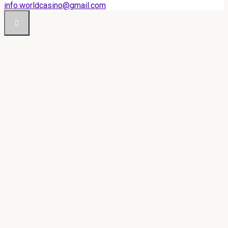
info.worldcasino@gmail.com