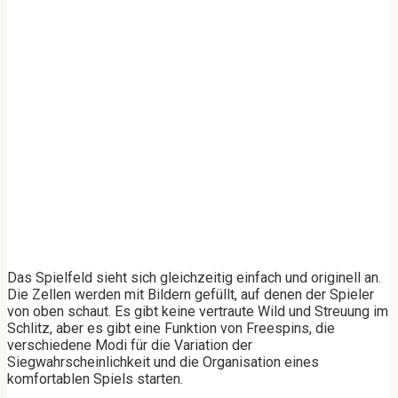
Das Spielfeld sieht sich gleichzeitig einfach und originell an.
Die Zellen werden mit Bildern gefüllt, auf denen der Spieler
von oben schaut. Es gibt keine vertraute Wild und Streuung im
Schlitz, aber es gibt eine Funktion von Freespins, die
verschiedene Modi für die Variation der
Siegwahrscheinlichkeit und die Organisation eines
komfortablen Spiels starten.