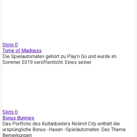
Slots
0
Tome of Madness
Die Spielautomaten gehört zu Play’n Go und wurde im
Sommer 2019 veröffentlicht. Eines seiner
Slots
0
Bonus Bunnies
Das Portfolio des Kultanbieters Nolimit City enthält die
ursprüngliche Bonus -Hasen -Spielautomaten. Das Thema
Bemerkungen