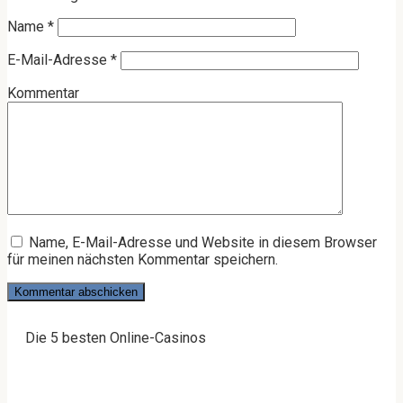
Name
*
E-Mail-Adresse
*
Kommentar
Name, E-Mail-Adresse und Website in diesem Browser
für meinen nächsten Kommentar speichern.
Die 5 besten Online-Casinos