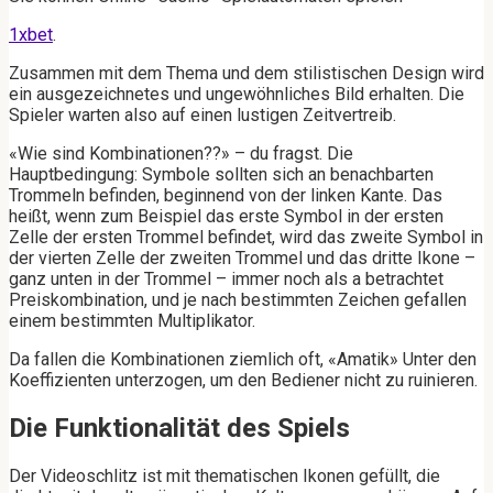
1xbet
.
Zusammen mit dem Thema und dem stilistischen Design wird
ein ausgezeichnetes und ungewöhnliches Bild erhalten. Die
Spieler warten also auf einen lustigen Zeitvertreib.
«Wie sind Kombinationen??» – du fragst. Die
Hauptbedingung: Symbole sollten sich an benachbarten
Trommeln befinden, beginnend von der linken Kante. Das
heißt, wenn zum Beispiel das erste Symbol in der ersten
Zelle der ersten Trommel befindet, wird das zweite Symbol in
der vierten Zelle der zweiten Trommel und das dritte Ikone –
ganz unten in der Trommel – immer noch als a betrachtet
Preiskombination, und je nach bestimmten Zeichen gefallen
einem bestimmten Multiplikator.
Da fallen die Kombinationen ziemlich oft, «Amatik» Unter den
Koeffizienten unterzogen, um den Bediener nicht zu ruinieren.
Die Funktionalität des Spiels
Der Videoschlitz ist mit thematischen Ikonen gefüllt, die