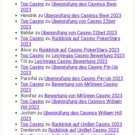
Top Casino
zu
Überprüfung des Casinos Bwin
2023
Hendrik
zu
Überprüfung des Casinos Bwin 2023
Top Casino
zu
Überprüfung von Casino 22bet
2023
Baldur
zu
Überprüfung von Casino 22bet 2023
Top Casino
zu
Rückblick auf Casino PokerStars
2023
Alois
zu
Rückblick auf Casino PokerStars 2023
Top Casino
zu
LeoVegas Casino Bewertung 2023
Till
zu
LeoVegas Casino Bewertung 2023
Top Casino
zu
Überprüfung des Casino Pin-Up
2023
Parsifal
zu
Überprüfung des Casino Pin-Up 2023
Top Casino
zu
Bewertung von MrGreen Casino
2023
Bonifaz
zu
Bewertung von MrGreen Casino 2023
Top Casino
zu
Überprüfung des Casinos William
Hill 2023
Jochim
zu
Überprüfung des Casinos William Hill
2023
Top Casino
zu
Rückblick auf UniBet Casino 2023
Diederich
zu
Rückblick auf UniBet Casino 2023