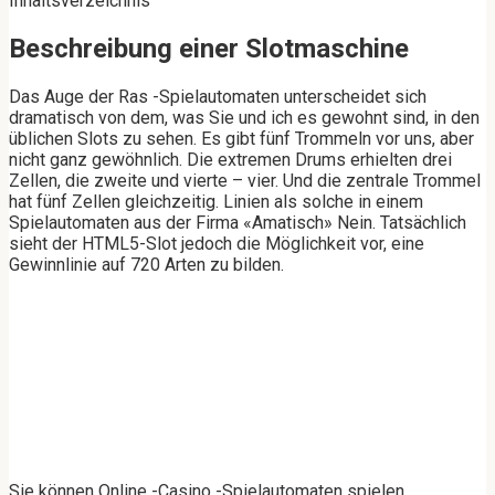
Inhaltsverzeichnis
Beschreibung einer Slotmaschine
Das Auge der Ras -Spielautomaten unterscheidet sich
dramatisch von dem, was Sie und ich es gewohnt sind, in den
üblichen Slots zu sehen. Es gibt fünf Trommeln vor uns, aber
nicht ganz gewöhnlich. Die extremen Drums erhielten drei
Zellen, die zweite und vierte – vier. Und die zentrale Trommel
hat fünf Zellen gleichzeitig. Linien als solche in einem
Spielautomaten aus der Firma «Amatisch» Nein. Tatsächlich
sieht der HTML5-Slot jedoch die Möglichkeit vor, eine
Gewinnlinie auf 720 Arten zu bilden.
Sie können Online -Casino -Spielautomaten spielen