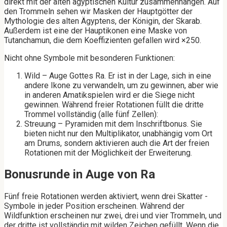
direkt mit der alten ägyptischen Kultur zusammenhängen. Auf
den Trommeln sehen wir Masken der Hauptgötter der
Mythologie des alten Ägyptens, der Königin, der Skarab.
Außerdem ist eine der Hauptikonen eine Maske von
Tutanchamun, die dem Koeffizienten gefallen wird ×250.
Nicht ohne Symbole mit besonderen Funktionen:
Wild – Auge Gottes Ra. Er ist in der Lage, sich in eine
andere Ikone zu verwandeln, um zu gewinnen, aber wie
in anderen Amatikspielen wird er die Siege nicht
gewinnen. Während freier Rotationen füllt die dritte
Trommel vollständig (alle fünf Zellen):
Streuung – Pyramiden mit dem Inschriftbonus. Sie
bieten nicht nur den Multiplikator, unabhängig vom Ort
am Drums, sondern aktivieren auch die Art der freien
Rotationen mit der Möglichkeit der Erweiterung.
Bonusrunde in Auge von Ra
Fünf freie Rotationen werden aktiviert, wenn drei Skatter -
Symbole in jeder Position erscheinen. Während der
Wildfunktion erscheinen nur zwei, drei und vier Trommeln, und
der dritte ist vollständig mit wilden Zeichen gefüllt. Wenn die