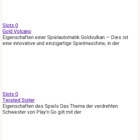
Slots
0
Gold Volcano
Eigenschaften einer Spielautomatik Goldvulkan — Dies ist
eine innovative und einzigartige Spielmaschine, in der
Slots
0
Twisted Sister
Eigenschaften des Spiels Das Thema der verdrehten
Schwester von Play’n Go gilt mit der