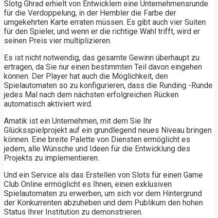
Slotg Ghrad erhielt von Entwicklern eine Unternehmensrunde
für die Verdoppelung, in der Hembler die Farbe der
umgekehrten Karte erraten müssen. Es gibt auch vier Suiten
für den Spieler, und wenn er die richtige Wahl trifft, wird er
seinen Preis vier multiplizieren.
Es ist nicht notwendig, das gesamte Gewinn überhaupt zu
ertragen, da Sie nur einen bestimmten Teil davon eingehen
können. Der Player hat auch die Möglichkeit, den
Spielautomaten so zu konfigurieren, dass die Runding -Runde
jedes Mal nach dem nächsten erfolgreichen Rücken
automatisch aktiviert wird.
Amatik ist ein Unternehmen, mit dem Sie Ihr
Glücksspielprojekt auf ein grundlegend neues Niveau bringen
können. Eine breite Palette von Diensten ermöglicht es
jedem, alle Wünsche und Ideen für die Entwicklung des
Projekts zu implementieren.
Und ein Service als das Erstellen von Slots für einen Game
Club Online ermöglicht es Ihnen, einen exklusiven
Spielautomaten zu erwerben, um sich vor dem Hintergrund
der Konkurrenten abzuheben und dem Publikum den hohen
Status Ihrer Institution zu demonstrieren.