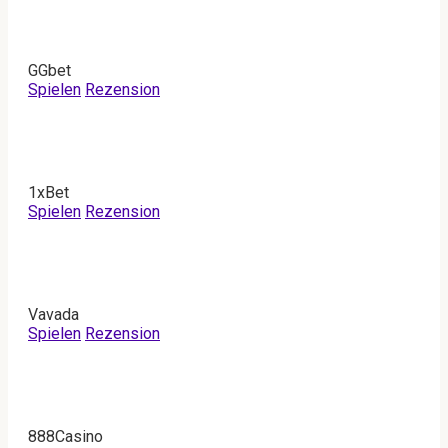
GGbet
Spielen
Rezension
1xBet
Spielen
Rezension
Vavada
Spielen
Rezension
888Casino