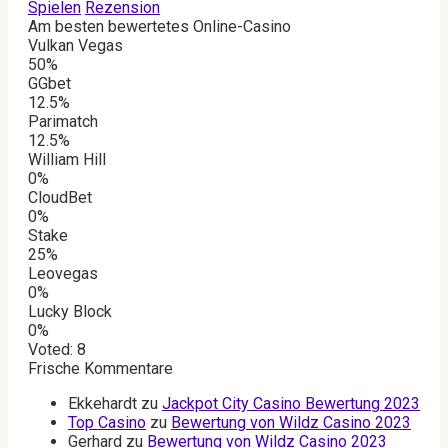
Spielen
Rezension
Am besten bewertetes Online-Casino
Vulkan Vegas
50%
GGbet
12.5%
Parimatch
12.5%
William Hill
0%
CloudBet
0%
Stake
25%
Leovegas
0%
Lucky Block
0%
Voted:
8
Frische Kommentare
Ekkehardt
zu
Jackpot City Casino Bewertung 2023
Top Casino
zu
Bewertung von Wildz Casino 2023
Gerhard
zu
Bewertung von Wildz Casino 2023