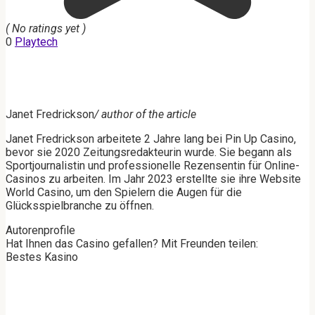
( No ratings yet )
0
Playtech
Janet Fredrickson
/ author of the article
Janet Fredrickson arbeitete 2 Jahre lang bei Pin Up Casino,
bevor sie 2020 Zeitungsredakteurin wurde. Sie begann als
Sportjournalistin und professionelle Rezensentin für Online-
Casinos zu arbeiten. Im Jahr 2023 erstellte sie ihre Website
World Casino, um den Spielern die Augen für die
Glücksspielbranche zu öffnen.
Autorenprofile
Hat Ihnen das Casino gefallen? Mit Freunden teilen:
Bestes Kasino