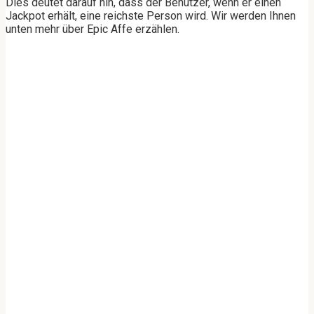
Dies deutet darauf hin, dass der Benutzer, wenn er einen
Jackpot erhält, eine reichste Person wird. Wir werden Ihnen
unten mehr über Epic Affe erzählen.