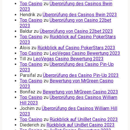
Top Casino
zu
Überprüfung des Casinos Bwin
2023
Hendrik
zu
Überprüfung des Casinos Bwin 2023
Top Casino
zu
Überprüfung von Casino 22bet
2023
Baldur
zu
Überprüfung von Casino 22bet 2023
Top Casino
zu
Rückblick auf Casino PokerStars
2023
Alois
zu
Rückblick auf Casino PokerStars 2023
Top Casino
zu
LeoVegas Casino Bewertung 2023
Till
zu
LeoVegas Casino Bewertung 2023
Top Casino
zu
Überprüfung des Casino Pin-Up
2023
Parsifal
zu
Überprüfung des Casino Pin-Up 2023
Top Casino
zu
Bewertung von MrGreen Casino
2023
Bonifaz
zu
Bewertung von MrGreen Casino 2023
Top Casino
zu
Überprüfung des Casinos William
Hill 2023
Jochim
zu
Überprüfung des Casinos William Hill
2023
Top Casino
zu
Rückblick auf UniBet Casino 2023
Diederich
zu
Rückblick auf UniBet Casino 2023