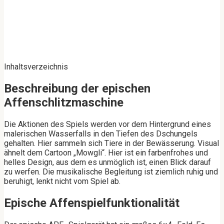
Inhaltsverzeichnis
Beschreibung der epischen
Affenschlitzmaschine
Die Aktionen des Spiels werden vor dem Hintergrund eines
malerischen Wasserfalls in den Tiefen des Dschungels
gehalten. Hier sammeln sich Tiere in der Bewässerung. Visual
ähnelt dem Cartoon „Mowgli“. Hier ist ein farbenfrohes und
helles Design, aus dem es unmöglich ist, einen Blick darauf
zu werfen. Die musikalische Begleitung ist ziemlich ruhig und
beruhigt, lenkt nicht vom Spiel ab.
Epische Affenspielfunktionalität