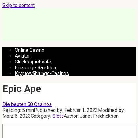
Skip to content
Online Casino
Aviator
Glücksspielseite
Einarmige Banditen
Kryptowährungs-Casinos
Epic Ape
Die besten 50 Casinos
Reading:
5 min
Published by:
Februar 1, 2023
Modified by:
März 6, 2023
Category:
Slots
Author:
Janet Fredrickson