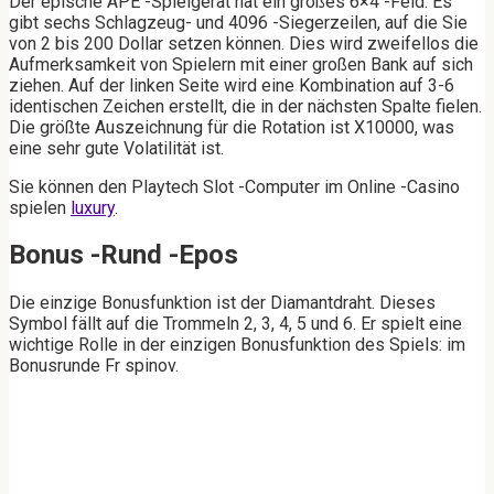
Der epische APE -Spielgerät hat ein großes 6×4 -Feld. Es
gibt sechs Schlagzeug- und 4096 -Siegerzeilen, auf die Sie
von 2 bis 200 Dollar setzen können. Dies wird zweifellos die
Aufmerksamkeit von Spielern mit einer großen Bank auf sich
ziehen. Auf der linken Seite wird eine Kombination auf 3-6
identischen Zeichen erstellt, die in der nächsten Spalte fielen.
Die größte Auszeichnung für die Rotation ist X10000, was
eine sehr gute Volatilität ist.
Sie können den Playtech Slot -Computer im Online -Casino
spielen
luxury
.
Bonus -Rund -Epos
Die einzige Bonusfunktion ist der Diamantdraht. Dieses
Symbol fällt auf die Trommeln 2, 3, 4, 5 und 6. Er spielt eine
wichtige Rolle in der einzigen Bonusfunktion des Spiels: im
Bonusrunde Fr spinov.