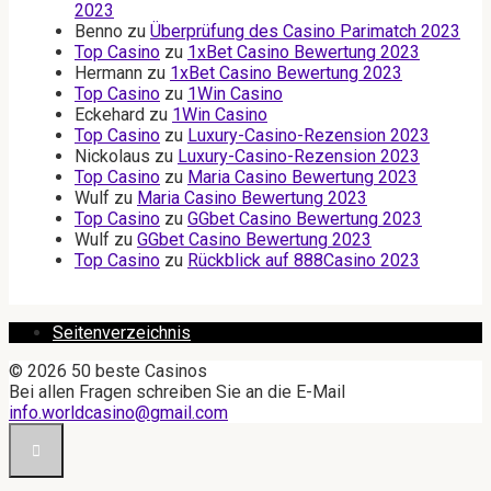
2023
Benno
zu
Überprüfung des Casino Parimatch 2023
Top Casino
zu
1xBet Casino Bewertung 2023
Hermann
zu
1xBet Casino Bewertung 2023
Top Casino
zu
1Win Casino
Eckehard
zu
1Win Casino
Top Casino
zu
Luxury-Casino-Rezension 2023
Nickolaus
zu
Luxury-Casino-Rezension 2023
Top Casino
zu
Maria Casino Bewertung 2023
Wulf
zu
Maria Casino Bewertung 2023
Top Casino
zu
GGbet Casino Bewertung 2023
Wulf
zu
GGbet Casino Bewertung 2023
Top Casino
zu
Rückblick auf 888Casino 2023
Seitenverzeichnis
© 2026 50 beste Casinos
Bei allen Fragen schreiben Sie an die E-Mail
info.worldcasino@gmail.com