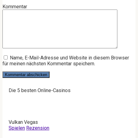
Kommentar
Name, E-Mail-Adresse und Website in diesem Browser
für meinen nächsten Kommentar speichern.
Die 5 besten Online-Casinos
Vulkan Vegas
Spielen
Rezension