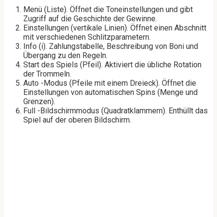
Menü (Liste). Öffnet die Toneinstellungen und gibt
Zugriff auf die Geschichte der Gewinne.
Einstellungen (vertikale Linien). Öffnet einen Abschnitt
mit verschiedenen Schlitzparametern.
Info (i). Zahlungstabelle, Beschreibung von Boni und
Übergang zu den Regeln.
Start des Spiels (Pfeil). Aktiviert die übliche Rotation
der Trommeln.
Auto -Modus (Pfeile mit einem Dreieck). Öffnet die
Einstellungen von automatischen Spins (Menge und
Grenzen).
Full -Bildschirmmodus (Quadratklammern). Enthüllt das
Spiel auf der oberen Bildschirm.