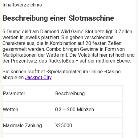
Inhaltsverzeichnis
Beschreibung einer Slotmaschine
5 Drums sind am Diamond Wild Game Slot beteiligt. 3 Zellen
werden in jeweils platziert. Sie geben verschiedene
Charaktere aus, die in Kombination auf 20 festen Zeilen
gesammelt werden. Combo bringen Gewinne in Form von
Multiplikationen der Wette mit. Die Volatilität hier ist hoch und
der Prozentsatz des Rückstoßes – auf der mittleren Ebene.
Sie können Isoftbet -Spielautomaten im Online -Casino
abspielen
Jackpot City
.
Parameter
Beschreibung
Wetten
0.2 – 200 Münzen
Maximale Zahlung
X25000