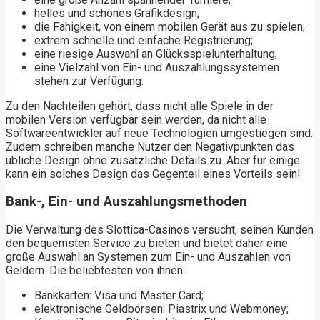
helles und schönes Grafikdesign;
die Fähigkeit, von einem mobilen Gerät aus zu spielen;
extrem schnelle und einfache Registrierung;
eine riesige Auswahl an Glücksspielunterhaltung;
eine Vielzahl von Ein- und Auszahlungssystemen
stehen zur Verfügung.
Zu den Nachteilen gehört, dass nicht alle Spiele in der
mobilen Version verfügbar sein werden, da nicht alle
Softwareentwickler auf neue Technologien umgestiegen sind.
Zudem schreiben manche Nutzer den Negativpunkten das
übliche Design ohne zusätzliche Details zu. Aber für einige
kann ein solches Design das Gegenteil eines Vorteils sein!
Bank-, Ein- und Auszahlungsmethoden
Die Verwaltung des Slottica-Casinos versucht, seinen Kunden
den bequemsten Service zu bieten und bietet daher eine
große Auswahl an Systemen zum Ein- und Auszahlen von
Geldern. Die beliebtesten von ihnen:
Bankkarten: Visa und Master Card;
elektronische Geldbörsen: Piastrix und Webmoney;