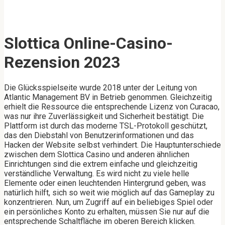
Slottica Online-Casino-
Rezension 2023
Die Glücksspielseite wurde 2018 unter der Leitung von
Atlantic Management BV in Betrieb genommen. Gleichzeitig
erhielt die Ressource die entsprechende Lizenz von Curacao,
was nur ihre Zuverlässigkeit und Sicherheit bestätigt. Die
Plattform ist durch das moderne TSL-Protokoll geschützt,
das den Diebstahl von Benutzerinformationen und das
Hacken der Website selbst verhindert. Die Hauptunterschiede
zwischen dem Slottica Casino und anderen ähnlichen
Einrichtungen sind die extrem einfache und gleichzeitig
verständliche Verwaltung. Es wird nicht zu viele helle
Elemente oder einen leuchtenden Hintergrund geben, was
natürlich hilft, sich so weit wie möglich auf das Gameplay zu
konzentrieren. Nun, um Zugriff auf ein beliebiges Spiel oder
ein persönliches Konto zu erhalten, müssen Sie nur auf die
entsprechende Schaltfläche im oberen Bereich klicken.