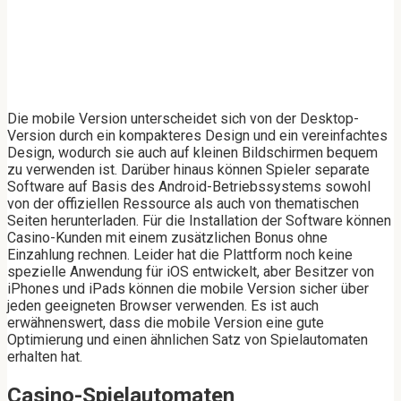
Die mobile Version unterscheidet sich von der Desktop-
Version durch ein kompakteres Design und ein vereinfachtes
Design, wodurch sie auch auf kleinen Bildschirmen bequem
zu verwenden ist. Darüber hinaus können Spieler separate
Software auf Basis des Android-Betriebssystems sowohl
von der offiziellen Ressource als auch von thematischen
Seiten herunterladen. Für die Installation der Software können
Casino-Kunden mit einem zusätzlichen Bonus ohne
Einzahlung rechnen. Leider hat die Plattform noch keine
spezielle Anwendung für iOS entwickelt, aber Besitzer von
iPhones und iPads können die mobile Version sicher über
jeden geeigneten Browser verwenden. Es ist auch
erwähnenswert, dass die mobile Version eine gute
Optimierung und einen ähnlichen Satz von Spielautomaten
erhalten hat.
Casino-Spielautomaten