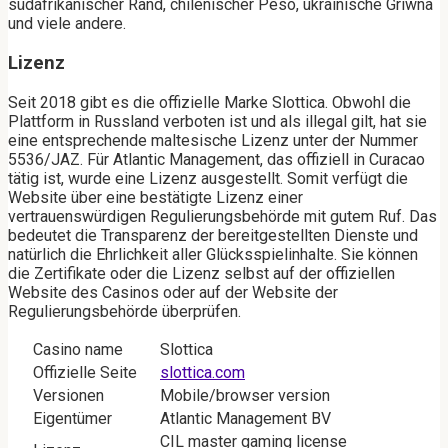
südafrikanischer Rand, chilenischer Peso, ukrainische Griwna
und viele andere.
Lizenz
Seit 2018 gibt es die offizielle Marke Slottica. Obwohl die
Plattform in Russland verboten ist und als illegal gilt, hat sie
eine entsprechende maltesische Lizenz unter der Nummer
5536/JAZ. Für Atlantic Management, das offiziell in Curacao
tätig ist, wurde eine Lizenz ausgestellt. Somit verfügt die
Website über eine bestätigte Lizenz einer
vertrauenswürdigen Regulierungsbehörde mit gutem Ruf. Das
bedeutet die Transparenz der bereitgestellten Dienste und
natürlich die Ehrlichkeit aller Glücksspielinhalte. Sie können
die Zertifikate oder die Lizenz selbst auf der offiziellen
Website des Casinos oder auf der Website der
Regulierungsbehörde überprüfen.
Casino name
Slottica
Offizielle Seite
slottica.com
Versionen
Mobile/browser version
Eigentümer
Atlantic Management BV
CIL master gaming license