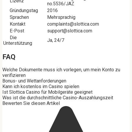
Lizenz
no.5536/JAZ
Gründungstag
2016
Sprachen
Mehrsprachig
Kontakt
complaints@slottica.com
E-Post
support@slottica.com
Die
Ja, 24/7
Unterstützung
FAQ
Welche Dokumente muss ich vorlegen, um mein Konto zu
verifizieren
Bonus- und Wettanforderungen
Kann ich kostenlos im Casino spielen
Ist Slottica Casino für Mobilgeräte geeignet
Was ist die durchschnittliche Casino-Auszahlungszeit
Bewerten Sie diesen Artikel