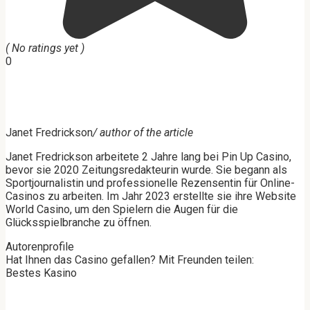
( No ratings yet )
0
Janet Fredrickson
/ author of the article
Janet Fredrickson arbeitete 2 Jahre lang bei Pin Up Casino,
bevor sie 2020 Zeitungsredakteurin wurde. Sie begann als
Sportjournalistin und professionelle Rezensentin für Online-
Casinos zu arbeiten. Im Jahr 2023 erstellte sie ihre Website
World Casino, um den Spielern die Augen für die
Glücksspielbranche zu öffnen.
Autorenprofile
Hat Ihnen das Casino gefallen? Mit Freunden teilen:
Bestes Kasino