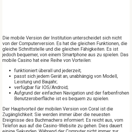
Die mobile Version der Institution unterscheidet sich nicht
von der Computerversion. Es hat die gleichen Funktionen, die
gleiche Schnittstelle und die gleichen Fähigkeiten. Es ist
jedoch bequemer, von einem Smartphone aus zu spielen. Das
mobile Casino hat eine Reihe von Vorteilen:
funktioniert überall und jederzeit;
passt sich jedem Gerät an, unabhängig von Modell,
Leistung und Baujahr;
verfügbar für IOS/Android;
Aufgrund der einfachen Navigation und der farbenfrohen
Benutzeroberfläche ist es bequem zu spielen.
Der Hauptvorteil der mobilen Version von Coral ist die
Zugänglichkeit. Sie werden immer über die neuesten
Ereignisse des Buchmachers informiert. Es reicht aus, vom
Telefon aus auf die Casino-Website zu gehen. Dies dauert
einige Sekunden. Während der Computer nicht immer zur