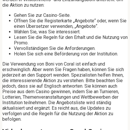
die Aktion zu nutzen:
Gehen Sie zur Casino-Seite.
Öffnen Sie die Registerkarte „Angebote“ oder, wenn Sie
einen Übersetzer verwenden, „Angebote“.
Wählen Sie, was Sie interessiert.
Lesen Sie die Regeln für den Erhalt und die Nutzung von
Promo.
Vervollständigen Sie die Anforderungen.
Holen Sie sich eine Beförderung von der Institution.
Die Verwendung von Boni von Coral ist einfach und
erschwinglich. Aber wenn Sie Fragen haben, können Sie sich
jederzeit an den Support wenden. Spezialisten helfen Ihnen,
die interessierende Aktion zu verstehen. Bitte beachten Sie
jedoch, dass sie auf Englisch antworten. Sie können auch
Preise aus dem Casino gewinnen, indem Sie an Turnieren,
Lotterien, Themenveranstaltungen und Wettbewerben der
Institution teilnehmen. Die Angebotsliste wird ständig
aktualisiert und ergänzt. Es reicht aus, die Updates zu
verfolgen und die Regeln für die Nutzung der Aktion zu
befolgen.