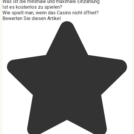
Was ist die minimale und maximale Einzahlung
Ist es kostenlos zu spielen?
Wie spielt man, wenn das Casino nicht öffnet?
Bewerten Sie diesen Artikel