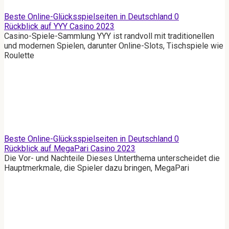
Beste Online-Glücksspielseiten in Deutschland
0
Rückblick auf YYY Casino 2023
Casino-Spiele-Sammlung YYY ist randvoll mit traditionellen
und modernen Spielen, darunter Online-Slots, Tischspiele wie
Roulette
Beste Online-Glücksspielseiten in Deutschland
0
Rückblick auf MegaPari Casino 2023
Die Vor- und Nachteile Dieses Unterthema unterscheidet die
Hauptmerkmale, die Spieler dazu bringen, MegaPari