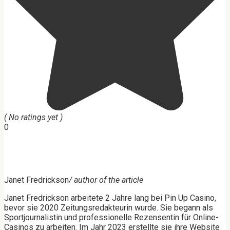
( No ratings yet )
0
Janet Fredrickson
/ author of the article
Janet Fredrickson arbeitete 2 Jahre lang bei Pin Up Casino,
bevor sie 2020 Zeitungsredakteurin wurde. Sie begann als
Sportjournalistin und professionelle Rezensentin für Online-
Casinos zu arbeiten. Im Jahr 2023 erstellte sie ihre Website