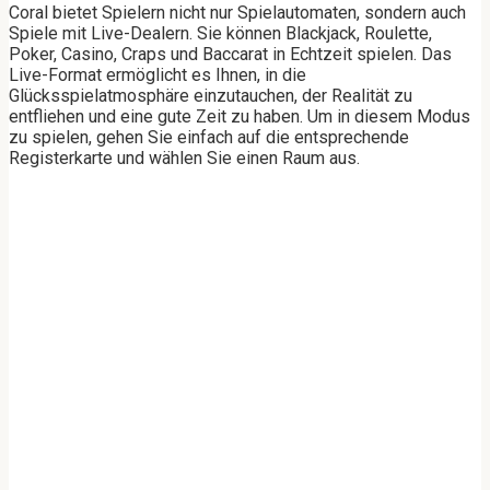
Coral bietet Spielern nicht nur Spielautomaten, sondern auch
Spiele mit Live-Dealern. Sie können Blackjack, Roulette,
Poker, Casino, Craps und Baccarat in Echtzeit spielen. Das
Live-Format ermöglicht es Ihnen, in die
Glücksspielatmosphäre einzutauchen, der Realität zu
entfliehen und eine gute Zeit zu haben. Um in diesem Modus
zu spielen, gehen Sie einfach auf die entsprechende
Registerkarte und wählen Sie einen Raum aus.