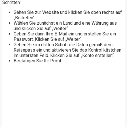
Schritten:
Gehen Sie zur Website und klicken Sie oben rechts auf
„Beitreten“.
Wählen Sie zunächst ein Land und eine Währung aus
und klicken Sie auf „Weiter“.
Geben Sie dann Ihre E-Mail ein und erstellen Sie ein
Passwort. Klicken Sie auf „Weiter“.
Geben Sie im dritten Schritt die Daten gemäß dem
Reisepass ein und aktivieren Sie das Kontrollkästchen
im untersten Feld. Klicken Sie auf „Konto erstellen“.
Bestätigen Sie Ihr Profil.