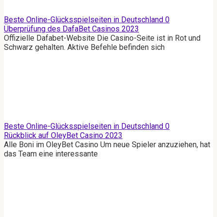
Beste Online-Glücksspielseiten in Deutschland
0
Überprüfung des DafaBet Casinos 2023
Offizielle Dafabet-Website Die Casino-Seite ist in Rot und
Schwarz gehalten. Aktive Befehle befinden sich
Beste Online-Glücksspielseiten in Deutschland
0
Rückblick auf OleyBet Casino 2023
Alle Boni im OleyBet Casino Um neue Spieler anzuziehen, hat
das Team eine interessante