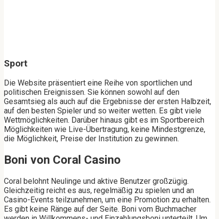
Sport
Die Website präsentiert eine Reihe von sportlichen und
politischen Ereignissen. Sie können sowohl auf den
Gesamtsieg als auch auf die Ergebnisse der ersten Halbzeit,
auf den besten Spieler und so weiter wetten. Es gibt viele
Wettmöglichkeiten. Darüber hinaus gibt es im Sportbereich
Möglichkeiten wie Live-Übertragung, keine Mindestgrenze,
die Möglichkeit, Preise der Institution zu gewinnen.
Boni von Coral Casino
Coral belohnt Neulinge und aktive Benutzer großzügig.
Gleichzeitig reicht es aus, regelmäßig zu spielen und an
Casino-Events teilzunehmen, um eine Promotion zu erhalten.
Es gibt keine Ränge auf der Seite. Boni vom Buchmacher
werden in Willkommens- und Einzahlungsboni unterteilt. Um