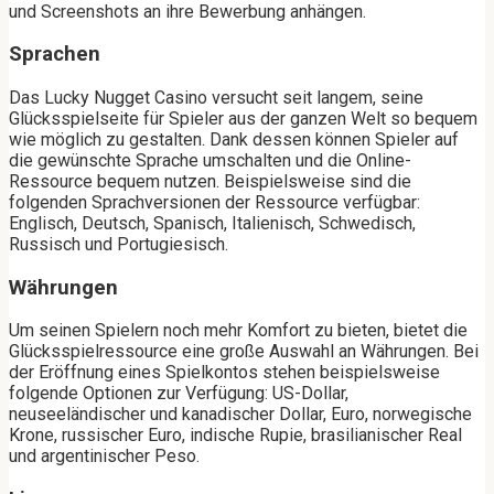
und Screenshots an ihre Bewerbung anhängen.
Sprachen
Das Lucky Nugget Casino versucht seit langem, seine
Glücksspielseite für Spieler aus der ganzen Welt so bequem
wie möglich zu gestalten. Dank dessen können Spieler auf
die gewünschte Sprache umschalten und die Online-
Ressource bequem nutzen. Beispielsweise sind die
folgenden Sprachversionen der Ressource verfügbar:
Englisch, Deutsch, Spanisch, Italienisch, Schwedisch,
Russisch und Portugiesisch.
Währungen
Um seinen Spielern noch mehr Komfort zu bieten, bietet die
Glücksspielressource eine große Auswahl an Währungen. Bei
der Eröffnung eines Spielkontos stehen beispielsweise
folgende Optionen zur Verfügung: US-Dollar,
neuseeländischer und kanadischer Dollar, Euro, norwegische
Krone, russischer Euro, indische Rupie, brasilianischer Real
und argentinischer Peso.