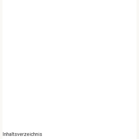
Inhaltsverzeichnis