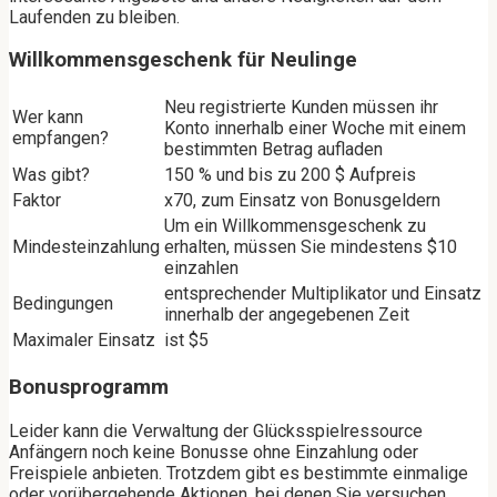
Laufenden zu bleiben.
Willkommensgeschenk für Neulinge
Neu registrierte Kunden müssen ihr
Wer kann
Konto innerhalb einer Woche mit einem
empfangen?
bestimmten Betrag aufladen
Was gibt?
150 % und bis zu 200 $ Aufpreis
Faktor
x70, zum Einsatz von Bonusgeldern
Um ein Willkommensgeschenk zu
Mindesteinzahlung
erhalten, müssen Sie mindestens $10
einzahlen
entsprechender Multiplikator und Einsatz
Bedingungen
innerhalb der angegebenen Zeit
Maximaler Einsatz
ist $5
Bonusprogramm
Leider kann die Verwaltung der Glücksspielressource
Anfängern noch keine Bonusse ohne Einzahlung oder
Freispiele anbieten. Trotzdem gibt es bestimmte einmalige
oder vorübergehende Aktionen, bei denen Sie versuchen