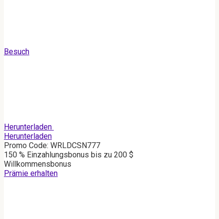
Besuch
Herunterladen
Herunterladen
Promo Code: WRLDCSN777
150 % Einzahlungsbonus bis zu 200 $
Willkommensbonus
Prämie erhalten