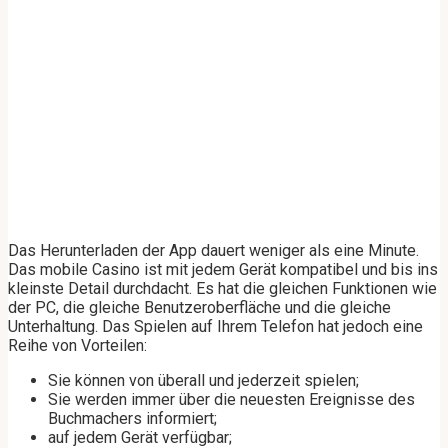
Das Herunterladen der App dauert weniger als eine Minute.
Das mobile Casino ist mit jedem Gerät kompatibel und bis ins
kleinste Detail durchdacht. Es hat die gleichen Funktionen wie
der PC, die gleiche Benutzeroberfläche und die gleiche
Unterhaltung. Das Spielen auf Ihrem Telefon hat jedoch eine
Reihe von Vorteilen:
Sie können von überall und jederzeit spielen;
Sie werden immer über die neuesten Ereignisse des
Buchmachers informiert;
auf jedem Gerät verfügbar;