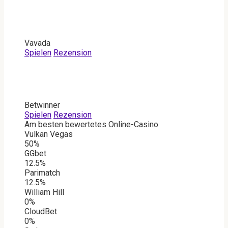
Vavada
Spielen
Rezension
Betwinner
Spielen
Rezension
Am besten bewertetes Online-Casino
Vulkan Vegas
50%
GGbet
12.5%
Parimatch
12.5%
William Hill
0%
CloudBet
0%