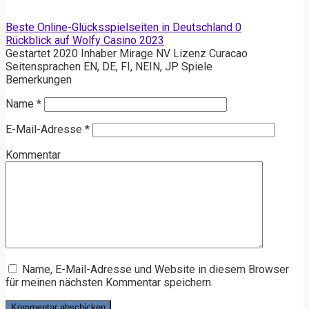
Beste Online-Glücksspielseiten in Deutschland
0
Rückblick auf Wolfy Casino 2023
Gestartet 2020 Inhaber Mirage NV Lizenz Curacao
Seitensprachen EN, DE, FI, NEIN, JP Spiele
Bemerkungen
Name
*
E-Mail-Adresse
*
Kommentar
Name, E-Mail-Adresse und Website in diesem Browser
für meinen nächsten Kommentar speichern.