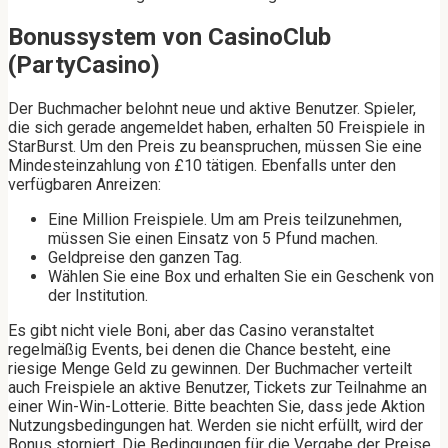
Bonussystem von CasinoClub
(PartyCasino)
Der Buchmacher belohnt neue und aktive Benutzer. Spieler,
die sich gerade angemeldet haben, erhalten 50 Freispiele in
StarBurst. Um den Preis zu beanspruchen, müssen Sie eine
Mindesteinzahlung von £10 tätigen. Ebenfalls unter den
verfügbaren Anreizen:
Eine Million Freispiele. Um am Preis teilzunehmen,
müssen Sie einen Einsatz von 5 Pfund machen.
Geldpreise den ganzen Tag.
Wählen Sie eine Box und erhalten Sie ein Geschenk von
der Institution.
Es gibt nicht viele Boni, aber das Casino veranstaltet
regelmäßig Events, bei denen die Chance besteht, eine
riesige Menge Geld zu gewinnen. Der Buchmacher verteilt
auch Freispiele an aktive Benutzer, Tickets zur Teilnahme an
einer Win-Win-Lotterie. Bitte beachten Sie, dass jede Aktion
Nutzungsbedingungen hat. Werden sie nicht erfüllt, wird der
Bonus storniert. Die Bedingungen für die Vergabe der Preise