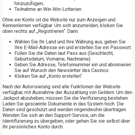
hinzuzufügen;
Teilnahme an Win-Win-Lotterien.
Ohne ein Konto ist die Website nur zum Anzeigen und
Kennenlernen verfügbar. Um sich anzumelden, klicken Sie
oben rechts auf „Registrieren“. Dann:
Wählen Sie Ihr Land und Ihre Währung aus, geben Sie
Ihre E-Mail-Adresse ein und erstellen Sie ein Passwort.
Füllen Sie die Daten laut Pass aus (Geschlecht,
Geburtsdatum, Vorname, Nachname).
Geben Sie Adresse, Telefonnummer ein und abonnieren
Sie auf Wunsch den Newsletter des Casinos.
Klicken Sie auf „Konto erstellen“.
Nach der Autorisierung sind alle Funktionen der Website
verfügbar, mit Ausnahme der Auszahlung von Geldern. Um den
Jackpot abzuheben, müssen Sie die Verifizierung bestehen.
Laden Sie gescannte Dokumente in das System hoch. Die
Daten sind geschützt und werden nirgendwohin übertragen.
Wenden Sie sich an den Support-Service, um die
Identifizierung zu übergeben, oder gehen Sie sie selbst über
Ihr persönliches Konto durch.