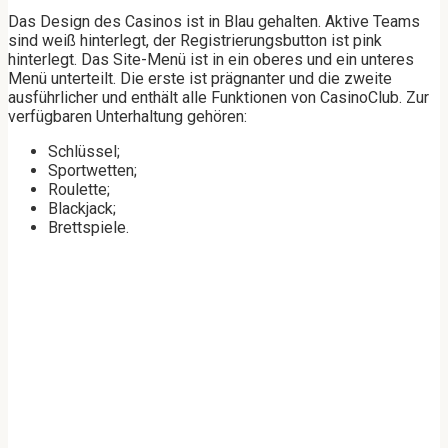
Das Design des Casinos ist in Blau gehalten. Aktive Teams
sind weiß hinterlegt, der Registrierungsbutton ist pink
hinterlegt. Das Site-Menü ist in ein oberes und ein unteres
Menü unterteilt. Die erste ist prägnanter und die zweite
ausführlicher und enthält alle Funktionen von CasinoClub. Zur
verfügbaren Unterhaltung gehören:
Schlüssel;
Sportwetten;
Roulette;
Blackjack;
Brettspiele.