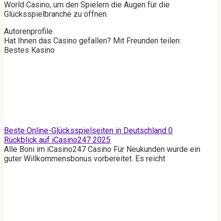
World Casino, um den Spielern die Augen für die
Glücksspielbranche zu öffnen.
Autorenprofile
Hat Ihnen das Casino gefallen? Mit Freunden teilen:
Bestes Kasino
Beste Online-Glücksspielseiten in Deutschland
0
Rückblick auf iCasino247 2025
Alle Boni im iCasino247 Casino Für Neukunden wurde ein
guter Willkommensbonus vorbereitet. Es reicht