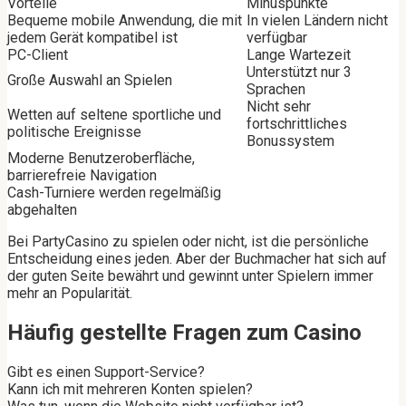
Vorteile
Minuspunkte
Bequeme mobile Anwendung, die mit
In vielen Ländern nicht
jedem Gerät kompatibel ist
verfügbar
PC-Client
Lange Wartezeit
Unterstützt nur 3
Große Auswahl an Spielen
Sprachen
Nicht sehr
Wetten auf seltene sportliche und
fortschrittliches
politische Ereignisse
Bonussystem
Moderne Benutzeroberfläche,
barrierefreie Navigation
Cash-Turniere werden regelmäßig
abgehalten
Bei PartyCasino zu spielen oder nicht, ist die persönliche
Entscheidung eines jeden. Aber der Buchmacher hat sich auf
der guten Seite bewährt und gewinnt unter Spielern immer
mehr an Popularität.
Häufig gestellte Fragen zum Casino
Gibt es einen Support-Service?
Kann ich mit mehreren Konten spielen?